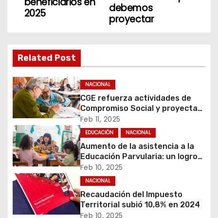
beneficiarios en
debemos
g
2025
proyectar
a
c
Related Post
i
NACIONAL
ó
CGE refuerza actividades de
Compromiso Social y proyecta
n
llegar a un mayor número de
Feb 11, 2025
beneficiarios en 2025
d
EDUCACIÓN
NACIONAL
Aumento de la asistencia a la
e
Educación Parvularia: un logro
de las familias y comunidades
Feb 10, 2025
e
que debemos proyectar
NACIONAL
Recaudación del Impuesto
n
Territorial subió 10,8% en 2024
Feb 10, 2025