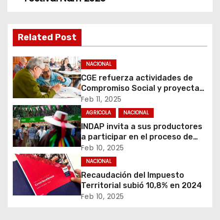
e
g
Related Post
a
c
NACIONAL
CGE refuerza actividades de
i
Compromiso Social y proyecta
llegar a un mayor número de
Feb 11, 2025
ó
beneficiarios en 2025
AGRICOLA
NACIONAL
INDAP invita a sus productores
n
a participar en el proceso de
postulación al Festival Ñam
d
Feb 10, 2025
2025
NACIONAL
e
Recaudación del Impuesto
Territorial subió 10,8% en 2024
e
Feb 10, 2025
n