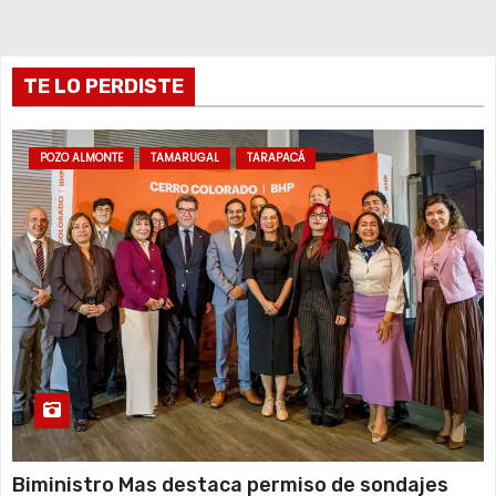
t
r
TE LO PERDISTE
a
POZO ALMONTE
TAMARUGAL
TARAPACÁ
d
a
s
Biministro Mas destaca permiso de sondajes