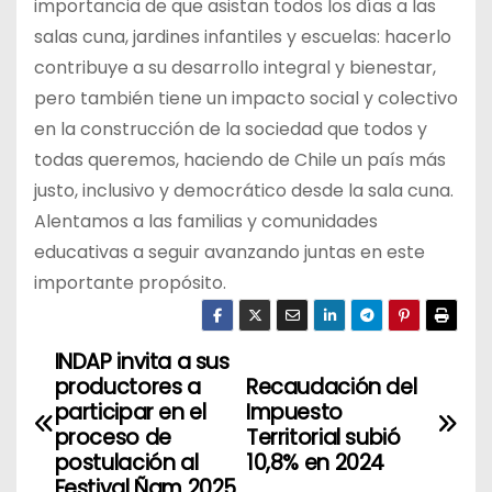
importancia de que asistan todos los días a las
salas cuna, jardines infantiles y escuelas: hacerlo
contribuye a su desarrollo integral y bienestar,
pero también tiene un impacto social y colectivo
en la construcción de la sociedad que todos y
todas queremos, haciendo de Chile un país más
justo, inclusivo y democrático desde la sala cuna.
Alentamos a las familias y comunidades
educativas a seguir avanzando juntas en este
importante propósito.
INDAP invita a sus
N
productores a
Recaudación del
a
participar en el
Impuesto
proceso de
Territorial subió
v
postulación al
10,8% en 2024
Festival Ñam 2025