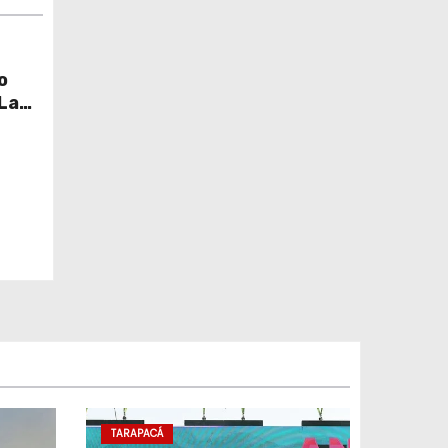
o
 La
TARAPACÁ