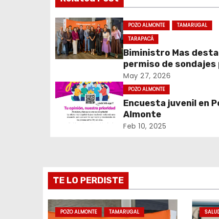
e
POZO ALMONTE
TAMARUGAL
g
TARAPACÁ
a
Biministro Mas dest
permiso de sondajes
c
Cerro Colorado
May 27, 2026
POZO ALMONTE
i
Encuesta juvenil en 
ó
Almonte
Feb 10, 2025
n
d
e
TE LO PERDISTE
e
POZO ALMONTE
TAMARUGAL
SALU