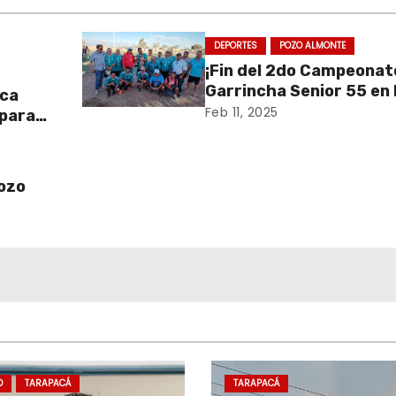
DEPORTES
POZO ALMONTE
¡Fin del 2do Campeonat
Garrincha Senior 55 en
aca
Tirana!
Feb 11, 2025
 para
Pozo
D
TARAPACÁ
TARAPACÁ