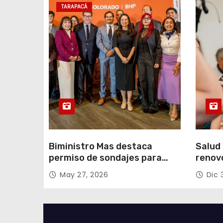
n
TARAPACÁ
t
r
a
d
a
s
Biministro Mas destaca
Salud 
permiso de sondajes para
renov
Cerro Colorado
con fo
May 27, 2026
Dic 
Tarap