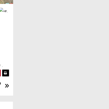
.
.
e