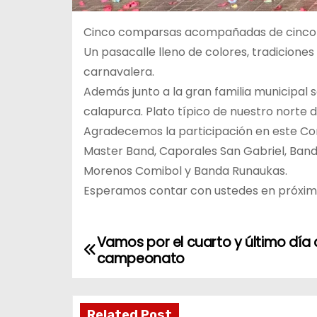
Cinco comparsas acompañadas de cinco b
Un pasacalle lleno de colores, tradicion
carnavalera.
Además junto a la gran familia municipal 
calapurca. Plato típico de nuestro norte 
Agradecemos la participación en este Con
Master Band, Caporales San Gabriel, Band
Morenos Comibol y Banda Runaukas.
Esperamos contar con ustedes en próxima
Vamos por el cuarto y último día
N
campeonato
a
v
Related Post