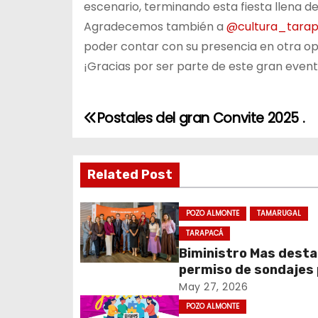
escenario, terminando esta fiesta llena d
Agradecemos también a
@cultura_tara
poder contar con su presencia en otra op
¡Gracias por ser parte de este gran even
Postales del gran Convite 2025 .
N
a
Related Post
v
e
POZO ALMONTE
TAMARUGAL
TARAPACÁ
g
Biministro Mas dest
a
permiso de sondajes
Cerro Colorado
May 27, 2026
c
POZO ALMONTE