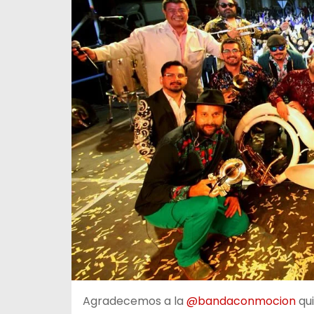
Agradecemos a la
@bandaconmocion
qui