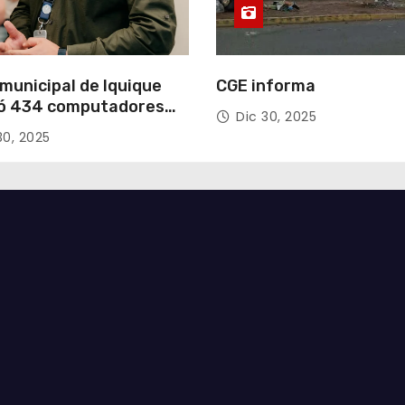
municipal de Iquique
CGE informa
ó 434 computadores
Dic 30, 2025
ndos del Gobierno de
30, 2025
acá