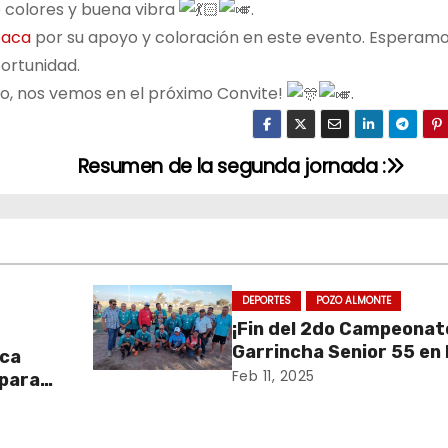
e colores y buena vibra
.
paca
por su apoyo y coloración en este evento. Esperam
ortunidad.
to, nos vemos en el próximo Convite!
.
Resumen de la segunda jornada :
DEPORTES
POZO ALMONTE
¡Fin del 2do Campeonat
Garrincha Senior 55 en
aca
Tirana!
Feb 11, 2025
 para