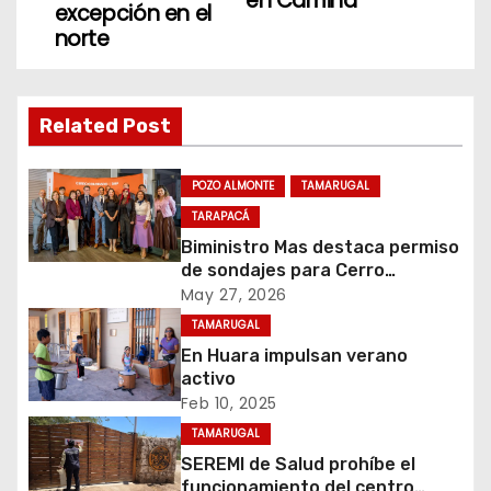
en Camiña
excepción en el
g
norte
a
c
Related Post
i
POZO ALMONTE
TAMARUGAL
ó
TARAPACÁ
Biministro Mas destaca permiso
n
de sondajes para Cerro
Colorado
May 27, 2026
d
TAMARUGAL
e
En Huara impulsan verano
activo
e
Feb 10, 2025
n
TAMARUGAL
SEREMI de Salud prohíbe el
t
funcionamiento del centro