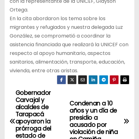
con la representante de la UNICEF, Glayson
Ortega.
En la cita abordaron los tema sobre los
migrantes y refugiados y nuestra delegada Luz
González, se comprometió a coordinar la
asistencia financiada que realizará la UNICEF con
respecto al apoyo humanitario, aspectos
sanitarios, alimentación, transporte, educación,
vivienda, entre otras aristas.
Gobernador
N
Carvajal y
Condenan a 10
a
alcaldes de
años y un día de
Tarapacá
presidio a
v
apoyaron la
acusado por
prórroga del
violación de niña
e
estado de