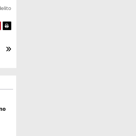
elito
no