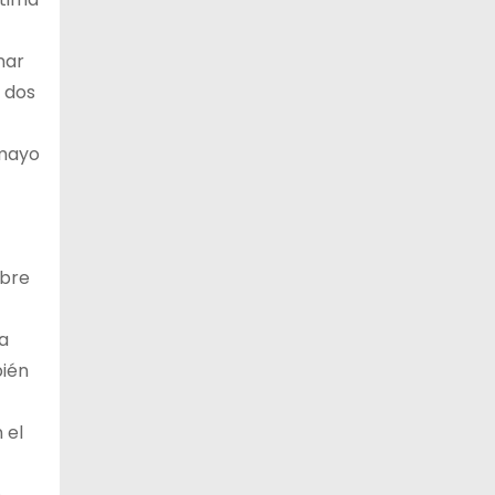
nar
r dos
 mayo
ubre
la
bién
 el
e