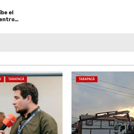
be el
centro
D
TARAPACÁ
TARAPACÁ