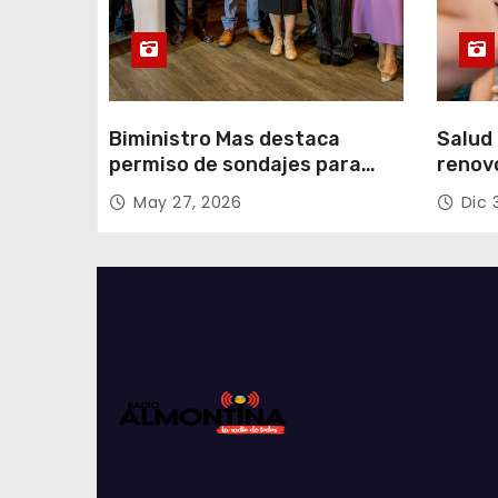
s
Biministro Mas destaca
Salud 
permiso de sondajes para
renov
Cerro Colorado
con fo
May 27, 2026
Dic 
Tarap