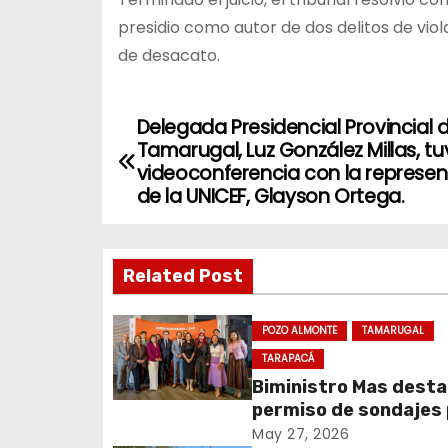
presidio como autor de dos delitos de viol
de desacato.
Delegada Presidencial Provincial d
N
Tamarugal, Luz González Millas, t
a
videoconferencia con la represe
de la UNICEF, Glayson Ortega.
v
e
Related Post
g
POZO ALMONTE
TAMARUGAL
a
TARAPACÁ
c
Biministro Mas dest
permiso de sondajes
i
Cerro Colorado
May 27, 2026