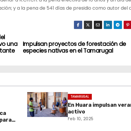
ación; y a la pena de 541 días de presidio como autor del d
el
uvo una
Impulsan proyectos de forestación de
ntante
especies nativas en el Tamarugal
TAMARUGAL
En Huara impulsan vera
activo
aca
Feb 10, 2025
 para