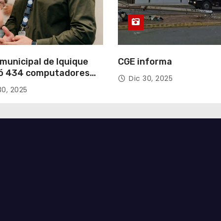
municipal de Iquique
CGE informa
ó 434 computadores
Dic 30, 2025
ndos del Gobierno de
30, 2025
acá