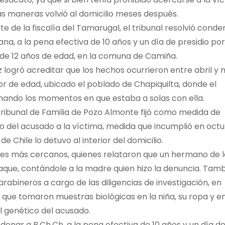
as maneras volvió al domicilio meses después.
e de la fiscalía del Tamarugal, el tribunal resolvió conde
ana, a la pena efectiva de 10 años y un día de presidio po
a de 12 años de edad, en la comuna de Camiña.
rrez logró acreditar que los hechos ocurrieron entre abril y
or de edad, ubicado el poblado de Chapiquilta, donde el
ando los momentos en que estaba a solas con ella.
 Tribunal de Familia de Pozo Almonte fijó como medida de
o del acusado a la víctima, medida que incumplió en oct
 Chile lo detuvo al interior del domicilio.
ientes más cercanos, quienes relataron que un hermano de 
aque, contándole a la madre quien hizo la denuncia. Tam
arabineros a cargo de las diligencias de investigación, en
s que tomaron muestras biológicas en la niña, su ropa y en
l genético del acusado.
ondenar a R.Ch.Ch. a la pena efectiva de 10 años y un día d