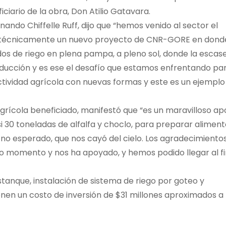
ciario de la obra, Don Atilio Gatavara.
rnando Chiffelle Ruff, dijo que “hemos venido al sector el
ar técnicamente un nuevo proyecto de CNR-GORE en dond
s de riego en plena pampa, a pleno sol, donde la escas
producción y es ese el desafío que estamos enfrentando pa
tividad agrícola con nuevas formas y este es un ejemplo
agrícola beneficiado, manifestó que “es un maravilloso ap
 30 toneladas de alfalfa y choclo, para preparar aliment
no esperado, que nos cayó del cielo. Los agradecimiento
o momento y nos ha apoyado, y hemos podido llegar al fi
stanque, instalación de sistema de riego por goteo y
ienen un costo de inversión de $31 millones aproximados a