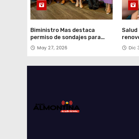
s
Biministro Mas destaca
Salud 
permiso de sondajes para
renov
Cerro Colorado
con fo
May 27, 2026
Dic 
Tarap