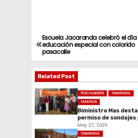
Escuela Jacaranda celebró el día 
N
educación especial con colorido
a
pasacalle
v
Related Post
e
g
POZO ALMONTE
TAMARUGAL
a
TARAPACÁ
Biministro Mas dest
c
permiso de sondajes
Cerro Colorado
May 27, 2026
i
TAMARUGAL