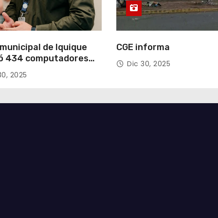
municipal de Iquique
CGE informa
ó 434 computadores
Dic 30, 2025
ndos del Gobierno de
30, 2025
acá