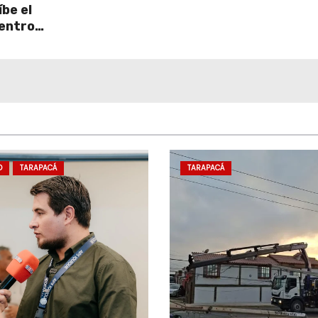
be el
centro
D
TARAPACÁ
TARAPACÁ