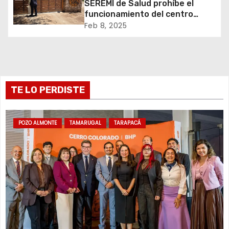
SEREMI de Salud prohíbe el
funcionamiento del centro
e
recreativo Tantakuy
Feb 8, 2025
n
t
r
TE LO PERDISTE
a
d
POZO ALMONTE
TAMARUGAL
TARAPACÁ
a
s