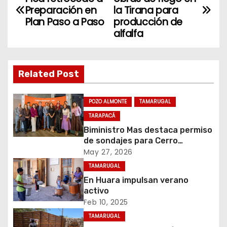
a
Preparación en
la Tirana para
Plan Paso a Paso
producción de
v
alfalfa
e
g
Related Post
a
POZO ALMONTE
TAMARUGAL
c
TARAPACÁ
Biministro Mas destaca permiso
i
de sondajes para Cerro
Colorado
May 27, 2026
ó
TAMARUGAL
n
En Huara impulsan verano
activo
d
Feb 10, 2025
TAMARUGAL
e