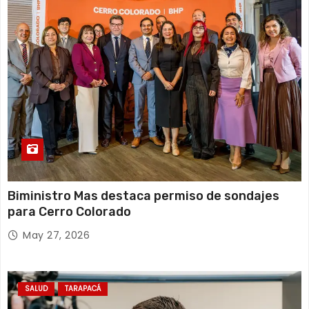
d
a
s
Biministro Mas destaca permiso de sondajes
para Cerro Colorado
May 27, 2026
SALUD
TARAPACÁ