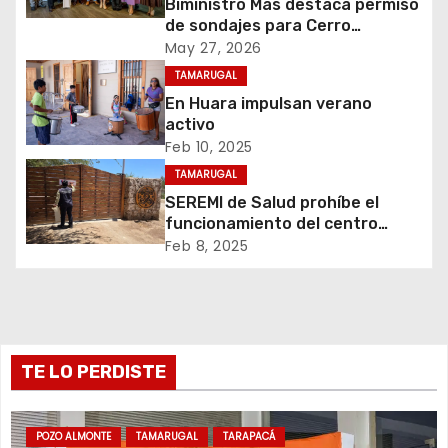
c
Biministro Mas destaca permiso
de sondajes para Cerro
i
Colorado
May 27, 2026
TAMARUGAL
ó
En Huara impulsan verano
n
activo
Feb 10, 2025
d
TAMARUGAL
SEREMI de Salud prohíbe el
e
funcionamiento del centro
recreativo Tantakuy
Feb 8, 2025
e
n
t
TE LO PERDISTE
r
a
POZO ALMONTE
TAMARUGAL
TARAPACÁ