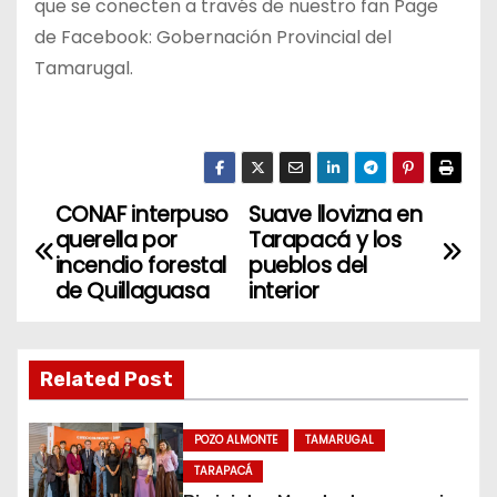
que se conecten a través de nuestro fan Page
de Facebook: Gobernación Provincial del
Tamarugal.
CONAF interpuso
Suave llovizna en
N
querella por
Tarapacá y los
a
incendio forestal
pueblos del
de Quillaguasa
interior
v
e
Related Post
g
POZO ALMONTE
TAMARUGAL
a
TARAPACÁ