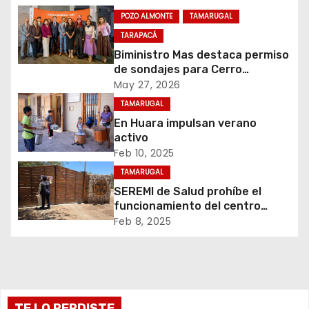
a
POZO ALMONTE
TAMARUGAL
c
TARAPACÁ
Biministro Mas destaca permiso
i
de sondajes para Cerro
Colorado
May 27, 2026
ó
TAMARUGAL
n
En Huara impulsan verano
activo
d
Feb 10, 2025
TAMARUGAL
e
SEREMI de Salud prohíbe el
funcionamiento del centro
e
recreativo Tantakuy
Feb 8, 2025
n
t
r
TE LO PERDISTE