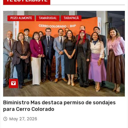
a
d
POZO ALMONTE
TAMARUGAL
TARAPACÁ
a
s
Biministro Mas destaca permiso de sondajes
para Cerro Colorado
May 27, 2026