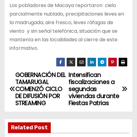
Los pobladores de Macaya reportaron cielo
parcialmente nublado, precipitaciones leves en
la madrugada, aire fresco, leves ráfagas de
viento y sin señal telefónica, situación que se
mantenía en las localidades al cierre de este
informativo.
GOBERNACIÓN DEL
Intensifican
N
TAMARUGAL
fiscalizaciones a
a
COMENZÓ CICLO
segundas
DE DIFUSIÓN POR
viviendas durante
v
STREAMING
Fiestas Patrias
e
g
Related Post