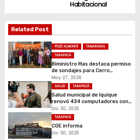
Habitacional
g
a
Related Post
c
i
POZO ALMONTE
TAMARUGAL
TARAPACÁ
ó
Biministro Mas destaca permiso
de sondajes para Cerro
n
Colorado
May 27, 2026
d
SALUD
TARAPACÁ
Salud municipal de Iquique
e
renovó 434 computadores con
fondos del Gobierno de
Dic 30, 2025
e
Tarapacá
TARAPACÁ
n
CGE informa
Dic 30, 2025