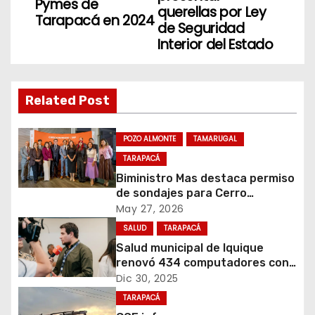
Pymes de
querellas por Ley
Tarapacá en 2024
e
de Seguridad
Interior del Estado
g
a
Related Post
c
i
POZO ALMONTE
TAMARUGAL
TARAPACÁ
ó
Biministro Mas destaca permiso
de sondajes para Cerro
n
Colorado
May 27, 2026
d
SALUD
TARAPACÁ
Salud municipal de Iquique
e
renovó 434 computadores con
fondos del Gobierno de
Dic 30, 2025
e
Tarapacá
TARAPACÁ