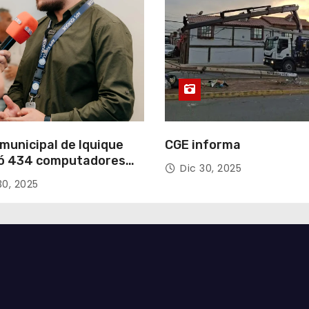
municipal de Iquique
CGE informa
ó 434 computadores
Dic 30, 2025
ndos del Gobierno de
30, 2025
acá