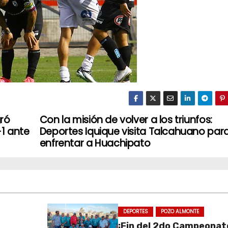
gró
Con la misión de volver a los triunfos:
-1 ante
Deportes Iquique visita Talcahuano par
enfrentar a Huachipato
DEPORTES
POZO ALMONTE
¡Fin del 2do Campeonat