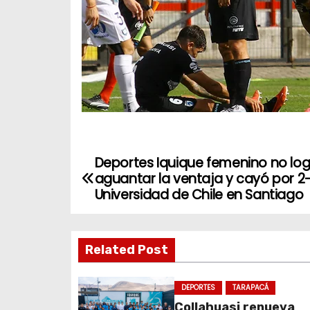
Deportes Iquique femenino no lo
N
aguantar la ventaja y cayó por 2
a
Universidad de Chile en Santiago
v
Related Post
e
g
DEPORTES
TARAPACÁ
Collahuasi renueva