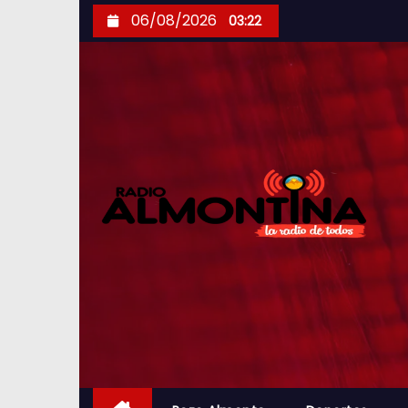
S
06/08/2026
03:22
k
i
p
t
o
c
o
n
t
e
n
t