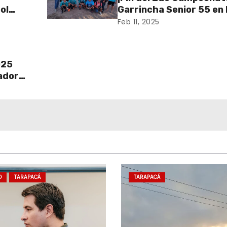
ol
Garrincha Senior 55 en
Tirana!
Feb 11, 2025
025
ador
D
TARAPACÁ
TARAPACÁ