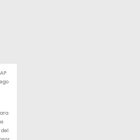
CAP
uego
tara
ns
 del
nsor