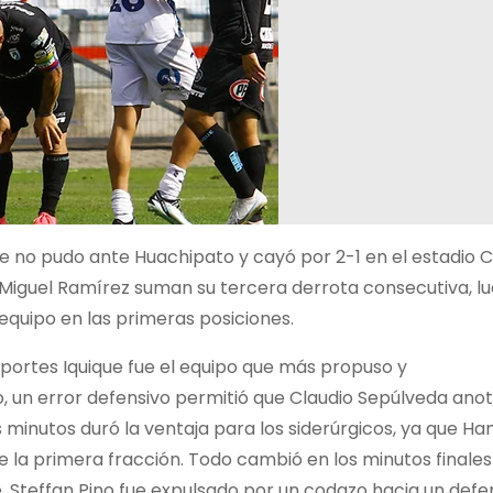
e no pudo ante Huachipato y cayó por 2-1 en el estadio 
r Miguel Ramírez suman su tercera derrota consecutiva, l
equipo en las primeras posiciones.
eportes Iquique fue el equipo que más propuso y
, un error defensivo permitió que Claudio Sepúlveda ano
es minutos duró la ventaja para los siderúrgicos, ya que Ha
de la primera fracción. Todo cambió en los minutos finales
, Steffan Pino fue expulsado por un codazo hacia un defe