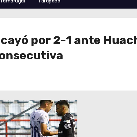
Tamarugal
Tarapacá
 cayó por 2-1 ante Huac
consecutiva