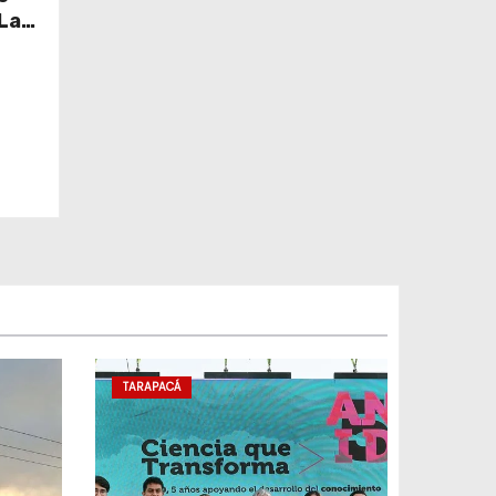
 La
TARAPACÁ