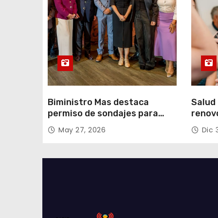
a
d
a
s
Biministro Mas destaca
Salud 
permiso de sondajes para
renov
Cerro Colorado
con fo
May 27, 2026
Dic 
Tarap