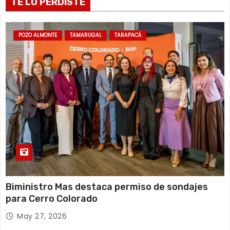
TE LO PERDISTE
d
a
POZO ALMONTE
TAMARUGAL
TARAPACÁ
s
Biministro Mas destaca permiso de sondajes
para Cerro Colorado
May 27, 2026