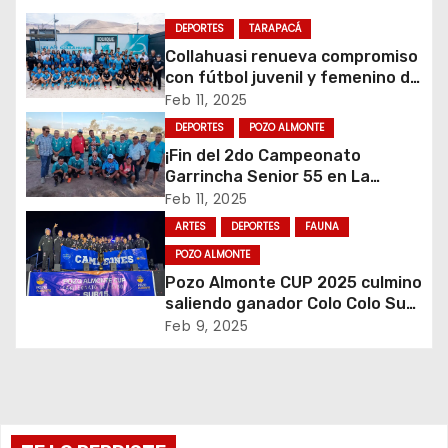
c
DEPORTES
TARAPACÁ
i
Collahuasi renueva compromiso
con fútbol juvenil y femenino de
ó
Deportes Iquique
Feb 11, 2025
DEPORTES
POZO ALMONTE
n
¡Fin del 2do Campeonato
d
Garrincha Senior 55 en La
Tirana!
Feb 11, 2025
e
ARTES
DEPORTES
FAUNA
POZO ALMONTE
e
Pozo Almonte CUP 2025 culmino
n
saliendo ganador Colo Colo Sub
15
Feb 9, 2025
t
r
a