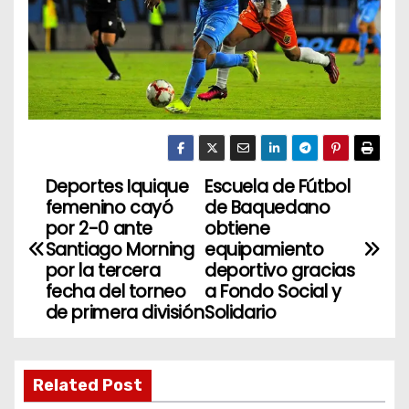
Deportes Iquique
Escuela de Fútbol
N
femenino cayó
de Baquedano
a
por 2-0 ante
obtiene
Santiago Morning
equipamiento
v
por la tercera
deportivo gracias
fecha del torneo
a Fondo Social y
e
de primera división
Solidario
g
a
Related Post