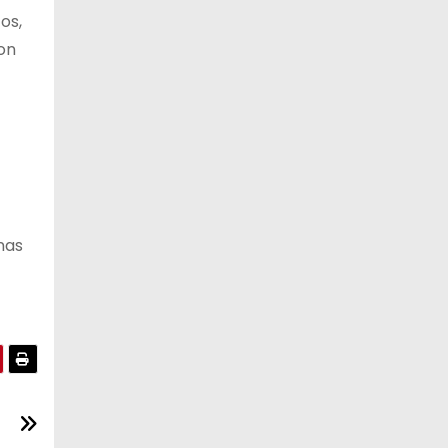
os,
con
nas