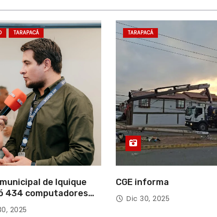
D
TARAPACÁ
TARAPACÁ
municipal de Iquique
CGE informa
ó 434 computadores
Dic 30, 2025
ndos del Gobierno de
30, 2025
acá