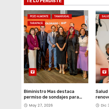
TE LO PERDISTE
e
n
POZO ALMONTE
TAMARUGAL
SALU
t
TARAPACÁ
r
a
d
a
s
Biministro Mas destaca
Salud 
permiso de sondajes para
renov
Cerro Colorado
con fo
May 27, 2026
Dic 
Tarap