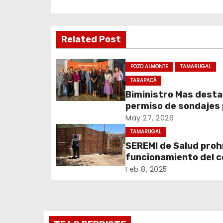
a
v
Related Post
e
g
POZO ALMONTE
TAMARUGAL
a
TARAPACÁ
Biministro Mas dest
c
permiso de sondajes
Cerro Colorado
May 27, 2026
i
TAMARUGAL
ó
SEREMI de Salud prohí
funcionamiento del 
n
recreativo Tantakuy
Feb 8, 2025
d
e