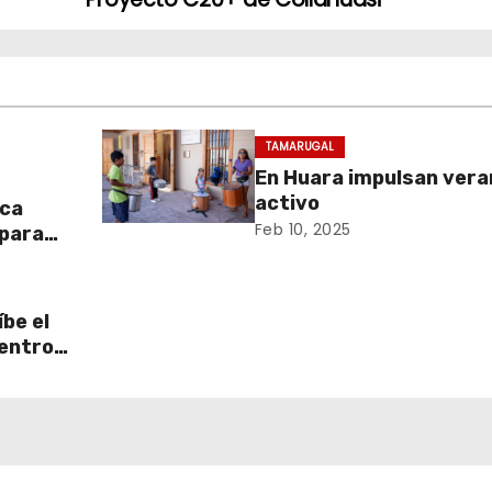
TAMARUGAL
En Huara impulsan vera
activo
aca
Feb 10, 2025
 para
be el
centro