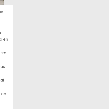
ue
a
ho en
ntre
nas
ial
n en
s