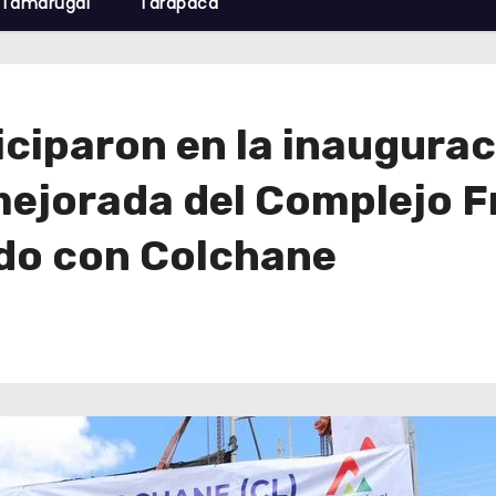
Tamarugal
Tarapacá
ciparon en la inaugurac
mejorada del Complejo F
ado con Colchane