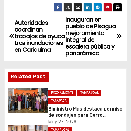
Inauguran en
N
Autoridades
pueblo de Pisagua
coordinan
a
mejoramiento
trabajos de ayuda
integral de
tras inundaciones
v
escalera pública y
en Cariquima
panorámica
e
g
Related Post
a
c
POZO ALMONTE
TAMARUGAL
TARAPACÁ
i
Biministro Mas destaca permiso
de sondajes para Cerro
ó
Colorado
May 27, 2026
TAMARUGAL