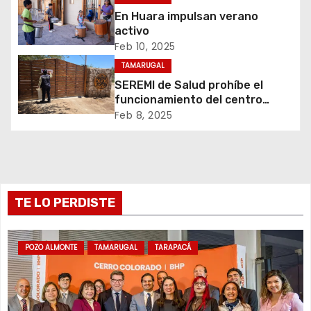
n
En Huara impulsan verano
d
activo
Feb 10, 2025
e
TAMARUGAL
e
SEREMI de Salud prohíbe el
funcionamiento del centro
n
recreativo Tantakuy
Feb 8, 2025
t
r
TE LO PERDISTE
a
d
POZO ALMONTE
TAMARUGAL
TARAPACÁ
a
s