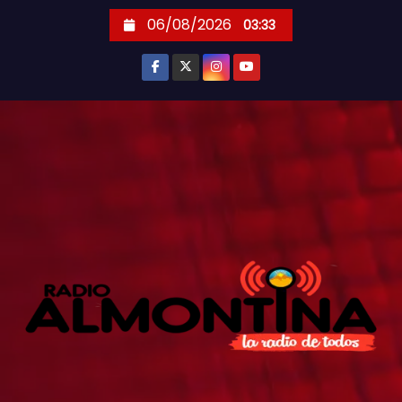
S
06/08/2026
03:33
k
i
p
t
o
c
o
n
t
e
n
t