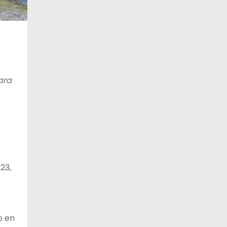
ara
23,
o en