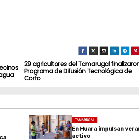
29 agricultores del Tamarugal finalizaro
vecinos
Programa de Difusión Tecnológica de
sagua
Corfo
TAMARUGAL
En Huara impulsan vera
activo
aca