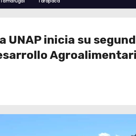
Tamarugal
Tarapacá
la UNAP inicia su segun
esarrollo Agroalimentar