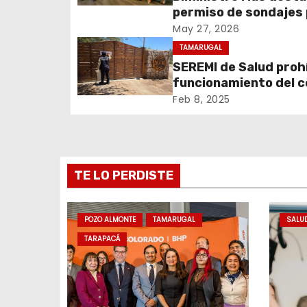
c
permiso de sondajes
Cerro Colorado
May 27, 2026
i
TAMARUGAL
ó
SEREMI de Salud prohí
funcionamiento del 
n
recreativo Tantakuy
Feb 8, 2025
d
e
TE LO PERDISTE
e
n
POZO ALMONTE
TAMARUGAL
SALU
t
TARAPACÁ
r
a