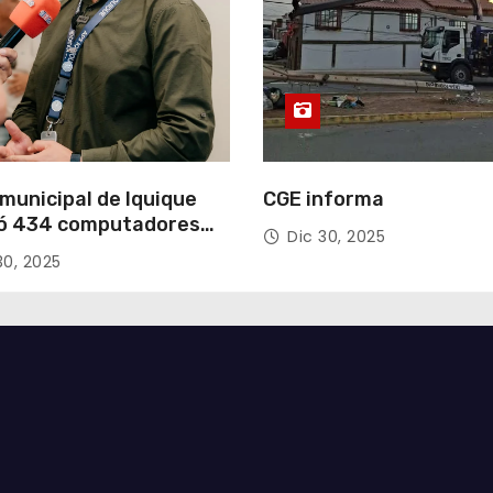
municipal de Iquique
CGE informa
ó 434 computadores
Dic 30, 2025
ndos del Gobierno de
30, 2025
acá