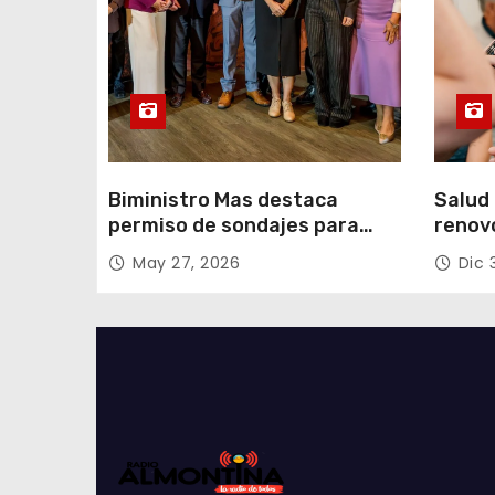
d
a
s
Biministro Mas destaca
Salud 
permiso de sondajes para
renov
Cerro Colorado
con fo
May 27, 2026
Dic 
Tarap