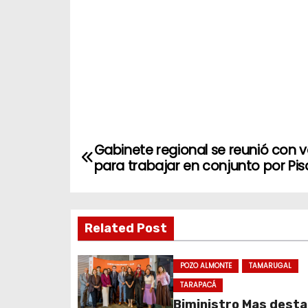
N
Gabinete regional se reunió con 
para trabajar en conjunto por Pi
a
v
Related Post
e
g
POZO ALMONTE
TAMARUGAL
a
TARAPACÁ
Biministro Mas dest