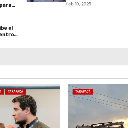
Feb 10, 2025
 para
be el
centro
D
TARAPACÁ
TARAPACÁ