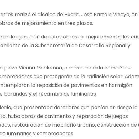
tiles realizó el alcalde de Huara, Jose Bartolo Vinaya, en 
s obras de mejoramiento en tres plazas.
on en la ejecución de estas obras de mejoramiento, las cu
ciamiento de la Subsecretaría de Desarrollo Regional y
 la plaza Vicuña Mackenna, o más conocida como 31 de
 sombreaderos que protegerán de la radiación solar. Adem
contemplaron la reposición de pavimentos en hormigón
e barandas y el recambio de luminarias.
Milenio, que presentaba deterioros que ponían en riesgo la
cto, hubo obras de pavimento y reparación de juegos
ados, restauración de mobiliario urbano, construcción de
 de luminarias y sombreaderos.