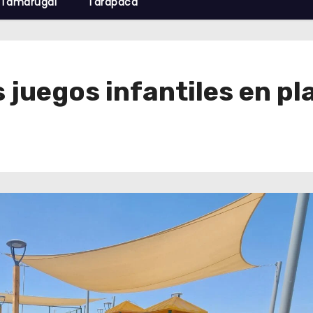
Tamarugal
Tarapacá
juegos infantiles en pl