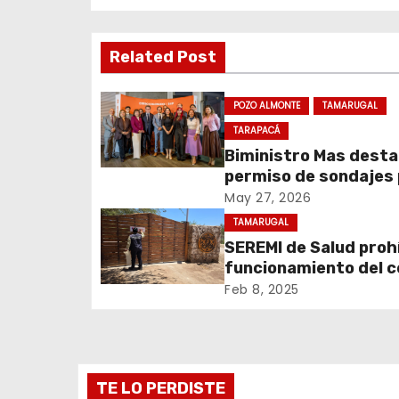
v
Related Post
e
g
POZO ALMONTE
TAMARUGAL
a
TARAPACÁ
Biministro Mas dest
c
permiso de sondajes
Cerro Colorado
May 27, 2026
i
TAMARUGAL
ó
SEREMI de Salud prohí
funcionamiento del 
n
recreativo Tantakuy
Feb 8, 2025
d
e
TE LO PERDISTE