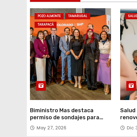
e
n
POZO ALMONTE
TAMARUGAL
SALU
t
TARAPACÁ
r
a
d
a
s
Biministro Mas destaca
Salud 
permiso de sondajes para
renov
Cerro Colorado
con fo
May 27, 2026
Dic 
Tarap