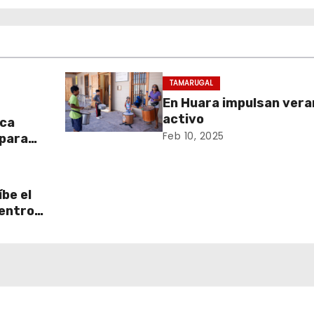
TAMARUGAL
En Huara impulsan vera
activo
aca
Feb 10, 2025
 para
be el
centro