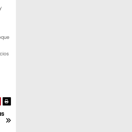
y
oque
cios
as