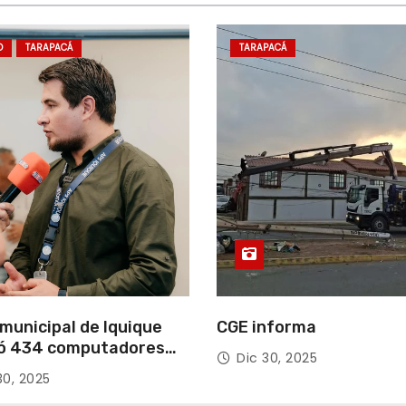
D
TARAPACÁ
TARAPACÁ
municipal de Iquique
CGE informa
ó 434 computadores
Dic 30, 2025
ndos del Gobierno de
30, 2025
acá