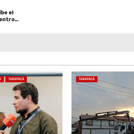
be el
centro
D
TARAPACÁ
TARAPACÁ