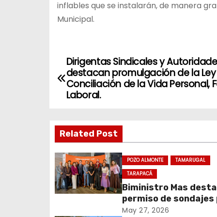
inflables que se instalarán, de manera gra
Municipal.
Dirigentas Sindicales y Autoridad
N
destacan promulgación de la Ley
a
Conciliación de la Vida Personal, F
Laboral.
v
e
Related Post
g
POZO ALMONTE
TAMARUGAL
a
TARAPACÁ
c
Biministro Mas dest
permiso de sondajes
i
Cerro Colorado
May 27, 2026