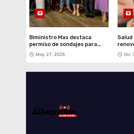
s
Biministro Mas destaca
Salud 
permiso de sondajes para
renov
Cerro Colorado
con fo
May 27, 2026
Dic 
Tarap