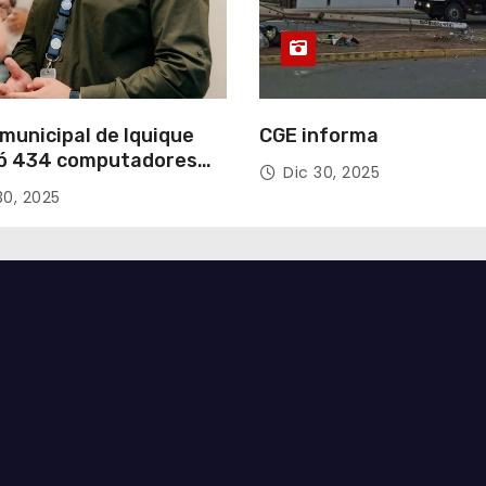
municipal de Iquique
CGE informa
ó 434 computadores
Dic 30, 2025
ndos del Gobierno de
30, 2025
acá