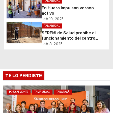
TAMARUGAL
d
En Huara impulsan verano
activo
e
Feb 10, 2025
TAMARUGAL
e
SEREMI de Salud prohíbe el
n
funcionamiento del centro
recreativo Tantakuy
Feb 8, 2025
t
r
a
TE LO PERDISTE
d
a
POZO ALMONTE
TAMARUGAL
TARAPACÁ
s