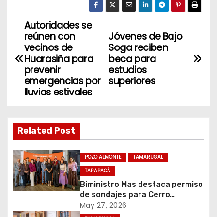
Autoridades se
N
reúnen con
Jóvenes de Bajo
a
vecinos de
Soga reciben
Huarasiña para
beca para
v
prevenir
estudios
emergencias por
superiores
e
lluvias estivales
g
a
Related Post
c
POZO ALMONTE
TAMARUGAL
i
TARAPACÁ
Biministro Mas destaca permiso
ó
de sondajes para Cerro
Colorado
May 27, 2026
n