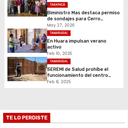
TARAPACÁ
i
Biministro Mas destaca permiso
de sondajes para Cerro
ó
Colorado
May 27, 2026
n
TAMARUGAL
En Huara impulsan verano
d
activo
Feb 10, 2025
e
TAMARUGAL
e
SEREMI de Salud prohíbe el
funcionamiento del centro
n
recreativo Tantakuy
Feb 8, 2025
t
r
TE LO PERDISTE
a