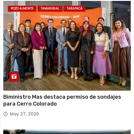
d
POZO ALMONTE
TAMARUGAL
TARAPACÁ
a
s
Biministro Mas destaca permiso de sondajes
para Cerro Colorado
May 27, 2026