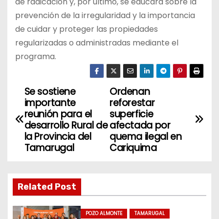
de radicación y, por último, se educará sobre la
prevención de la irregularidad y la importancia
de cuidar y proteger las propiedades
regularizadas o administradas mediante el
programa.
Se sostiene
Ordenan
N
importante
reforestar
a
reunión para el
superficie
desarrollo Rural de
afectada por
v
la Provincia del
quema ilegal en
Tamarugal
Cariquima
e
g
Related Post
a
c
POZO ALMONTE
TAMARUGAL