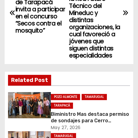
de Tarapacá
Técnico del
invita a participar
e
Mineduc y
en el concurso
distintas
g
“Secos contra el
organizaciones, la
mosquito”
cual favoreció a
a
jóvenes que
siguen distintas
c
especialidades
i
ó
Related Post
n
POZO ALMONTE
TAMARUGAL
d
TARAPACÁ
e
Biministro Mas destaca permiso
de sondajes para Cerro
e
Colorado
May 27, 2026
TAMARUGAL