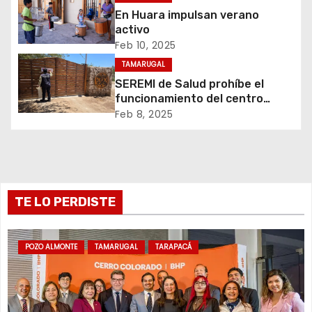
n
En Huara impulsan verano
activo
t
Feb 10, 2025
r
TAMARUGAL
SEREMI de Salud prohíbe el
a
funcionamiento del centro
recreativo Tantakuy
Feb 8, 2025
d
a
s
TE LO PERDISTE
POZO ALMONTE
TAMARUGAL
TARAPACÁ