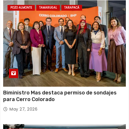
d
POZO ALMONTE
TAMARUGAL
TARAPACÁ
a
s
Biministro Mas destaca permiso de sondajes
para Cerro Colorado
May 27, 2026