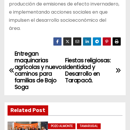
producción de emisiones de efecto invernadero,
e implementando acciones sociales en que
impulsen el desarrollo socioeconómico del
área.
Entregan
N
maquinarias
Fiestas religiosas:
a
agrícolas y nuevos
Identidad y
caminos para
Desarrollo en
v
familias de Bajo
Tarapacá.
Soga
e
g
Related Post
a
c
POZO ALMONTE
TAMARUGAL