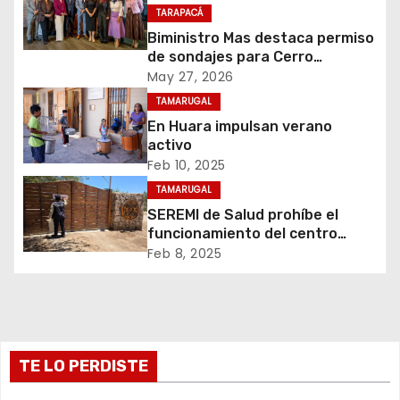
TARAPACÁ
i
Biministro Mas destaca permiso
de sondajes para Cerro
ó
Colorado
May 27, 2026
n
TAMARUGAL
En Huara impulsan verano
d
activo
Feb 10, 2025
e
TAMARUGAL
e
SEREMI de Salud prohíbe el
funcionamiento del centro
n
recreativo Tantakuy
Feb 8, 2025
t
r
TE LO PERDISTE
a