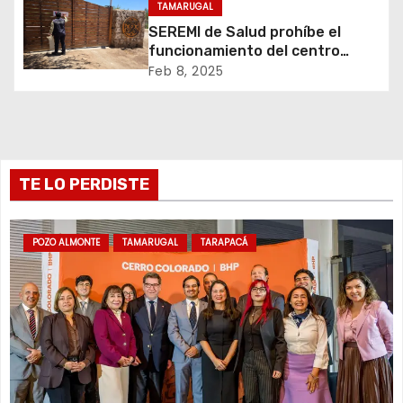
TAMARUGAL
e
SEREMI de Salud prohíbe el
funcionamiento del centro
e
recreativo Tantakuy
Feb 8, 2025
n
t
r
TE LO PERDISTE
a
d
POZO ALMONTE
TAMARUGAL
TARAPACÁ
a
s