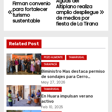
Aguas del
N
Firman convenio
Altiplano realiza
para fortalecer
a
amplio despliegue
turismo
de medios por
sustentable
v
fiesta de La Tirana
e
g
Related Post
a
POZO ALMONTE
TAMARUGAL
c
TARAPACÁ
Biministro Mas destaca permiso
i
de sondajes para Cerro
Colorado
May 27, 2026
ó
TAMARUGAL
n
En Huara impulsan verano
activo
d
Feb 10, 2025