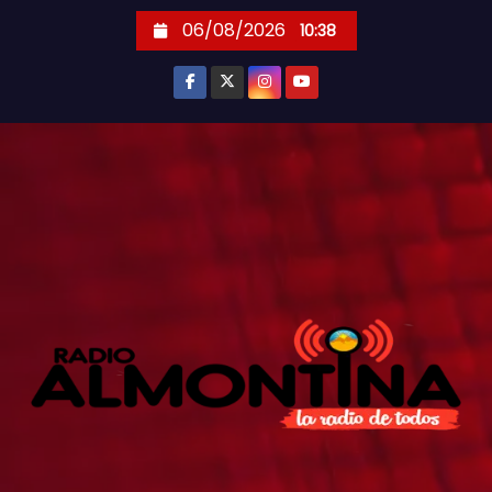
S
06/08/2026
10:38
k
i
p
t
o
c
o
n
t
e
n
t