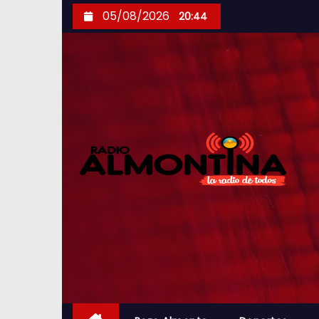
S
05/08/2026
20:44
k
i
p
t
o
c
o
n
t
e
n
t