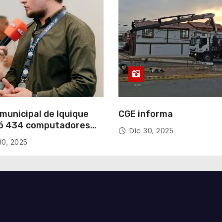
municipal de Iquique
CGE informa
ó 434 computadores
Dic 30, 2025
ndos del Gobierno de
30, 2025
acá