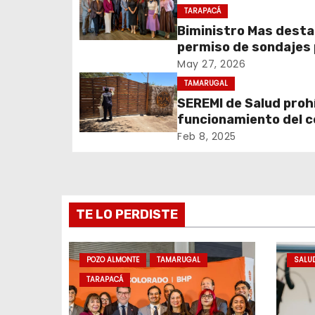
a
TARAPACÁ
c
Biministro Mas dest
permiso de sondajes
i
Cerro Colorado
May 27, 2026
ó
TAMARUGAL
SEREMI de Salud prohí
n
funcionamiento del 
recreativo Tantakuy
Feb 8, 2025
d
e
e
TE LO PERDISTE
n
t
POZO ALMONTE
TAMARUGAL
SALU
TARAPACÁ
r