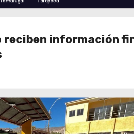
Tamarugal
Tarapacá
 reciben información fi
s