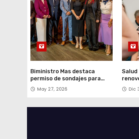
a
d
a
s
Biministro Mas destaca
Salud 
permiso de sondajes para
renov
Cerro Colorado
con fo
May 27, 2026
Dic 
Tarap