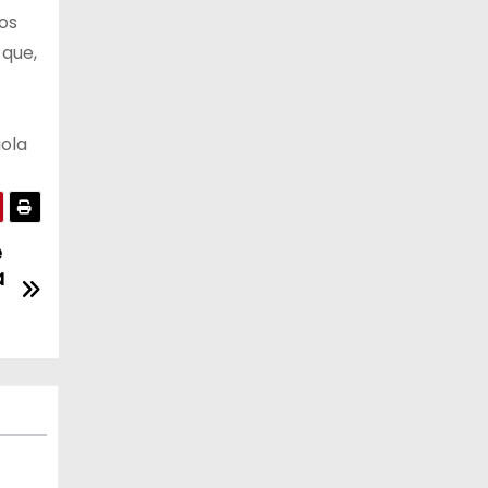
los
 que,
iola
e
a