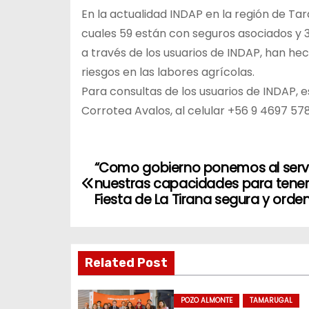
En la actualidad INDAP en la región de Ta
cuales 59 están con seguros asociados y 3
a través de los usuarios de INDAP, han he
riesgos en las labores agrícolas.
Para consultas de los usuarios de INDAP, 
Corrotea Avalos, al celular +56 9 4697 5
N
“Como gobierno ponemos al serv
nuestras capacidades para tene
a
Fiesta de La Tirana segura y orde
v
e
Related Post
g
POZO ALMONTE
TAMARUGAL