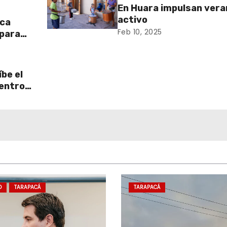
En Huara impulsan vera
activo
aca
Feb 10, 2025
 para
be el
centro
D
TARAPACÁ
TARAPACÁ