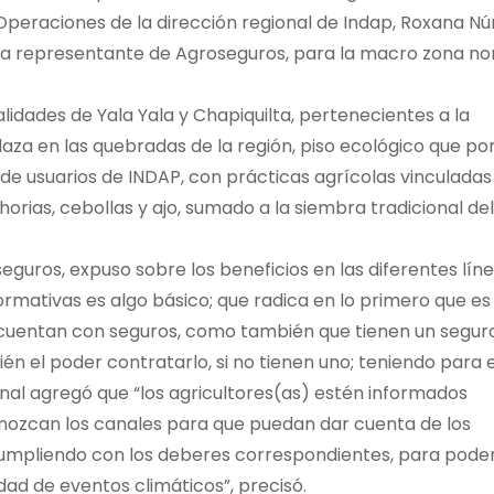
 Operaciones de la dirección regional de Indap, Roxana Nú
a representante de Agroseguros, para la macro zona nor
calidades de Yala Yala y Chapiquilta, pertenecientes a la
za en las quebradas de la región, piso ecológico que por
de usuarios de INDAP, con prácticas agrícolas vinculadas 
horias, cebollas y ajo, sumado a la siembra tradicional del
guros, expuso sobre los beneficios en las diferentes lín
formativas es algo básico; que radica en lo primero que es
s cuentan con seguros, como también que tienen un seguro
n el poder contratarlo, si no tienen uno; teniendo para e
onal agregó que “los agricultores(as) estén informados
ozcan los canales para que puedan dar cuenta de los
, cumpliendo con los deberes correspondientes, para pode
ad de eventos climáticos”, precisó.