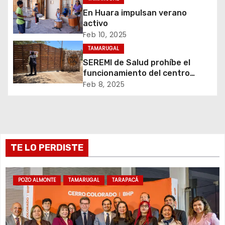
n
En Huara impulsan verano
d
activo
Feb 10, 2025
e
TAMARUGAL
e
SEREMI de Salud prohíbe el
funcionamiento del centro
n
recreativo Tantakuy
Feb 8, 2025
t
r
TE LO PERDISTE
a
d
POZO ALMONTE
TAMARUGAL
TARAPACÁ
a
s