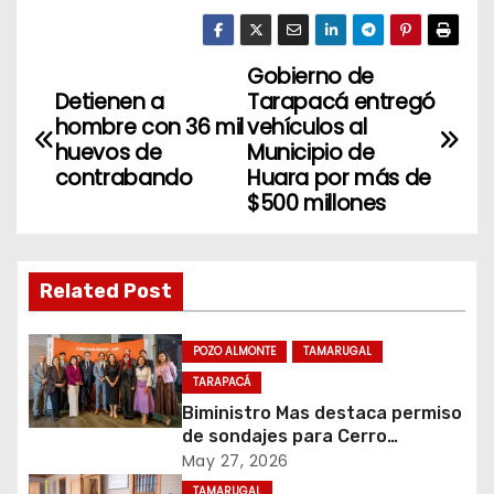
Gobierno de
N
Detienen a
Tarapacá entregó
a
hombre con 36 mil
vehículos al
huevos de
Municipio de
v
contrabando
Huara por más de
$500 millones
e
g
Related Post
a
c
POZO ALMONTE
TAMARUGAL
TARAPACÁ
i
Biministro Mas destaca permiso
de sondajes para Cerro
ó
Colorado
May 27, 2026
TAMARUGAL