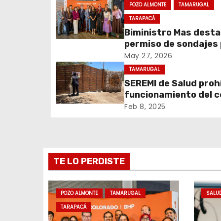
g
POZO ALMONTE
TAMARUGAL
a
TARAPACÁ
Biministro Mas dest
c
permiso de sondajes
Cerro Colorado
May 27, 2026
i
TAMARUGAL
ó
SEREMI de Salud prohí
funcionamiento del 
n
recreativo Tantakuy
Feb 8, 2025
d
e
TE LO PERDISTE
e
n
POZO ALMONTE
TAMARUGAL
SALU
t
TARAPACÁ