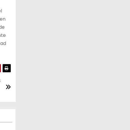
l
 en
 de
nte
dad
s