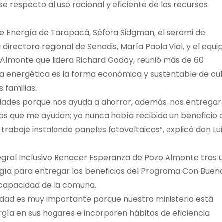
se respecto al uso racional y eficiente de los recursos
de Energía de Tarapacá, Séfora Sidgman, el seremi de
la directora regional de Senadis, María Paola Vial, y el equi
o Almonte que lidera Richard Godoy, reunió más de 60
ia energética es la forma económica y sustentable de cub
 familias.
idades porque nos ayuda a ahorrar, además, nos entrega
los que me ayudan; yo nunca había recibido un beneficio a
trabaje instalando paneles fotovoltaicos”, explicó don Lu
tegral Inclusivo Renacer Esperanza de Pozo Almonte tras 
gía para entregar los beneficios del Programa Con Buen
iscapacidad de la comuna.
ividad es muy importante porque nuestro ministerio está
rgía en sus hogares e incorporen hábitos de eficiencia