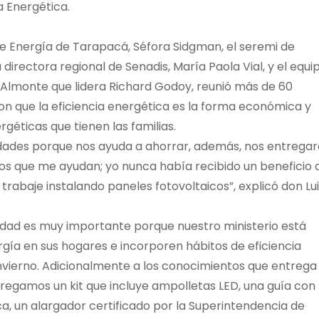
a Energética.
de Energía de Tarapacá, Séfora Sidgman, el seremi de
la directora regional de Senadis, María Paola Vial, y el equi
o Almonte que lidera Richard Godoy, reunió más de 60
 que la eficiencia energética es la forma económica y
géticas que tienen las familias.
idades porque nos ayuda a ahorrar, además, nos entrega
los que me ayudan; yo nunca había recibido un beneficio a
trabaje instalando paneles fotovoltaicos”, explicó don Lu
ividad es muy importante porque nuestro ministerio está
rgía en sus hogares e incorporen hábitos de eficiencia
invierno. Adicionalmente a los conocimientos que entrega 
ntregamos un kit que incluye ampolletas LED, una guía con
ca, un alargador certificado por la Superintendencia de