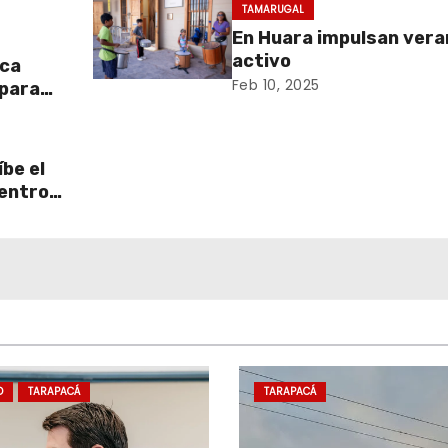
TAMARUGAL
En Huara impulsan vera
activo
aca
Feb 10, 2025
 para
be el
centro
D
TARAPACÁ
TARAPACÁ