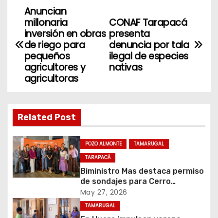
Anuncian
N
millonaria
CONAF Tarapacá
a
inversión en obras
presenta
de riego para
denuncia por tala
v
pequeños
ilegal de especies
agricultores y
nativas
e
agricultoras
g
a
Related Post
c
POZO ALMONTE
TAMARUGAL
i
TARAPACÁ
Biministro Mas destaca permiso
ó
de sondajes para Cerro
Colorado
May 27, 2026
n
TAMARUGAL