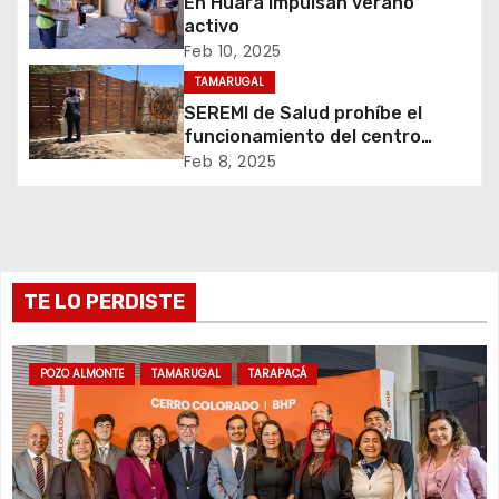
d
En Huara impulsan verano
activo
e
Feb 10, 2025
TAMARUGAL
e
SEREMI de Salud prohíbe el
n
funcionamiento del centro
recreativo Tantakuy
Feb 8, 2025
t
r
a
TE LO PERDISTE
d
a
POZO ALMONTE
TAMARUGAL
TARAPACÁ
s