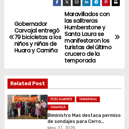
Maravillados con
N
las salitreras
Gobernador
a
Humberstone y
Carvajal entregó
Santa Laura se
79 bicicletas a los
v
manifestaron los
niños y niñas de
turistas del último
Huara y Camiña
e
crucero de la
temporada
g
a
Related Post
c
i
POZO ALMONTE
TAMARUGAL
TARAPACÁ
ó
Biministro Mas destaca permiso
de sondajes para Cerro
n
Colorado
May 27, 2026