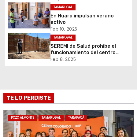
d
TAMARUGAL
En Huara impulsan verano
e
activo
Feb 10, 2025
e
TAMARUGAL
n
SEREMI de Salud prohíbe el
funcionamiento del centro
t
recreativo Tantakuy
Feb 8, 2025
r
a
d
TE LO PERDISTE
a
POZO ALMONTE
TAMARUGAL
TARAPACÁ
s