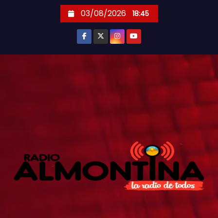
S
03/08/2026
18:45
k
i
p
t
o
c
o
n
t
e
n
t