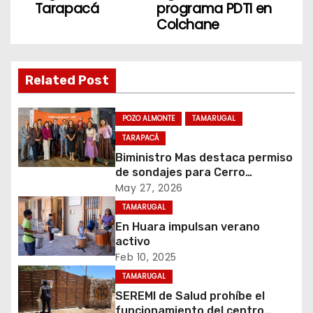
v
Tarapacá
programa PDTI en
Colchane
e
g
Related Post
a
c
POZO ALMONTE
TAMARUGAL
TARAPACÁ
i
Biministro Mas destaca permiso
de sondajes para Cerro
ó
Colorado
May 27, 2026
n
TAMARUGAL
En Huara impulsan verano
d
activo
Feb 10, 2025
e
TAMARUGAL
e
SEREMI de Salud prohíbe el
funcionamiento del centro