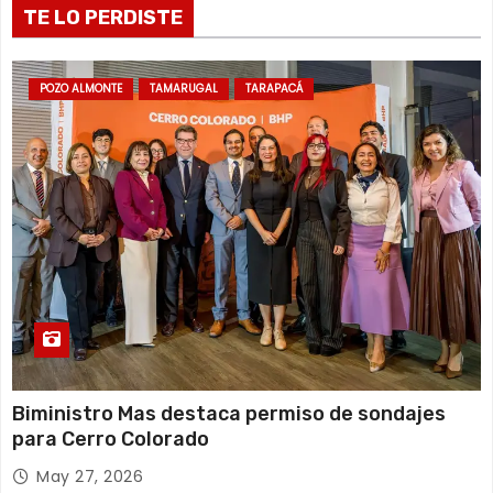
a
TE LO PERDISTE
d
a
POZO ALMONTE
TAMARUGAL
TARAPACÁ
s
Biministro Mas destaca permiso de sondajes
para Cerro Colorado
May 27, 2026