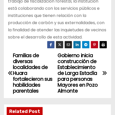
trabajo de fiscalización forestal, la institución
está colaborando con los servicios públicos e
instituciones que tienen relación con la
producción de carbón y sus externalidades, con
la finalidad de atender las inquietudes de vecinos
sobre el desarrollo de esta actividad.
Familias de
Gobierno inicia
N
diversas
construcción de
a
localidades de
Establecimiento
Huara
de Larga Estadía
v
fortalecieron sus
para personas
habilidades
Mayores en Pozo
e
parentales
Almonte
g
a
Related Post