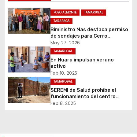
c
POZO ALMONTE
TAMARUGAL
i
TARAPACÁ
Biministro Mas destaca permiso
ó
de sondajes para Cerro
Colorado
May 27, 2026
n
TAMARUGAL
d
En Huara impulsan verano
activo
e
Feb 10, 2025
TAMARUGAL
e
SEREMI de Salud prohíbe el
n
funcionamiento del centro
recreativo Tantakuy
Feb 8, 2025
t
r