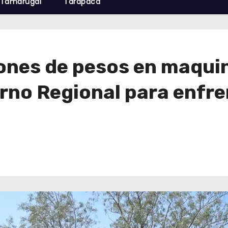
Tamarugal
Tarapacá
lones de pesos en maqui
erno Regional para enfre