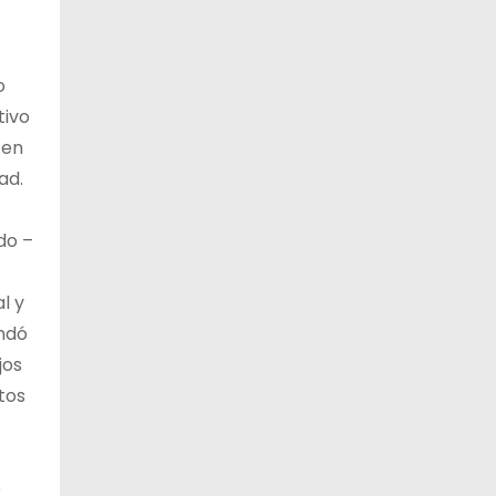
o
tivo
 en
ad.
do –
l y
ndó
jos
tos
e