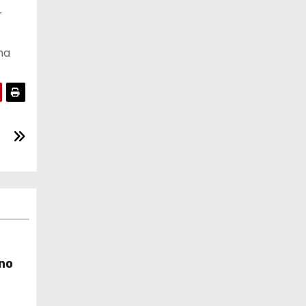
r
ha
no