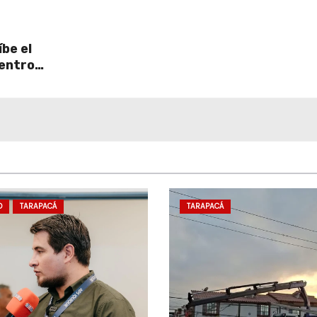
be el
centro
D
TARAPACÁ
TARAPACÁ