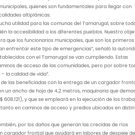
s municipales, quienes son fundamentales para llegar con
alidades altiplánicas.
ucha utilidad para las comunas del Tamarugal, sobre tod
ién la accesibilidad a los diferentes pueblos. Nuestro obje
a que los funcionarios municipales, que son los primeros
an enfrentar este tipo de emergencias”, señaló la autorid
ablecidos con el Tamarugal se van cumpliendo. Estas
aminos de acceso de las comunidades, pero por sobre to
 – la calidad de vida”.
de las beneficiadas con la entrega de un cargador fronta
n un ancho de hoja de 4,2 metros, maquinaria que dema
 608.121), y que se empleará en la ejecución de los traba
, tanto en caminos de acceso y predios ubicados en distin
también, por los daños que generan las crecidas de ríos
n cargador frontal que ayudará en labores de despeje d