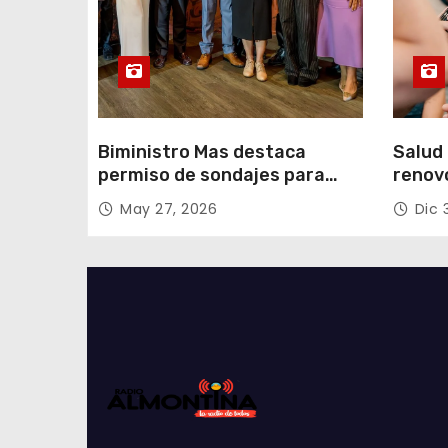
d
a
s
Biministro Mas destaca
Salud 
permiso de sondajes para
renov
Cerro Colorado
con fo
May 27, 2026
Dic 
Tarap