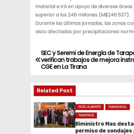
material e irá en apoyo de diversas áreas
superior a los 246 millones (M$246.537).
Durante las últimas jornadas, las zonas co
visto afectadas por precipitaciones nor
SEC y Seremi de Energía de Tara
N
verifican trabajos de mejora instr
a
CGE en La Tirana
v
Related Post
e
g
POZO ALMONTE
TAMARUGAL
a
TARAPACÁ
Biministro Mas dest
c
permiso de sondajes