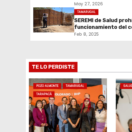
Cerro Colorado
May 27, 2026
i
TAMARUGAL
ó
SEREMI de Salud prohí
funcionamiento del 
n
recreativo Tantakuy
Feb 8, 2025
d
e
TE LO PERDISTE
e
n
POZO ALMONTE
TAMARUGAL
SALU
t
TARAPACÁ
r
a