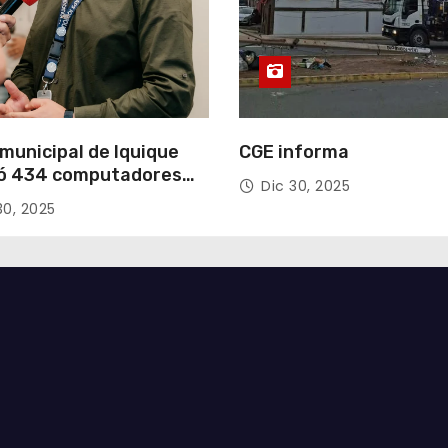
municipal de Iquique
CGE informa
ó 434 computadores
Dic 30, 2025
ndos del Gobierno de
30, 2025
acá