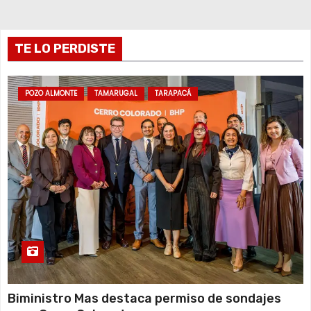
a
d
TE LO PERDISTE
a
POZO ALMONTE
TAMARUGAL
TARAPACÁ
s
Biministro Mas destaca permiso de sondajes