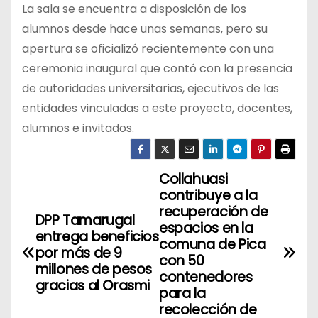
La sala se encuentra a disposición de los
alumnos desde hace unas semanas, pero su
apertura se oficializó recientemente con una
ceremonia inaugural que contó con la presencia
de autoridades universitarias, ejecutivos de las
entidades vinculadas a este proyecto, docentes,
alumnos e invitados.
Collahuasi
N
contribuye a la
a
recuperación de
DPP Tamarugal
espacios en la
entrega beneficios
v
comuna de Pica
por más de 9
con 50
millones de pesos
e
contenedores
gracias al Orasmi
para la
g
recolección de