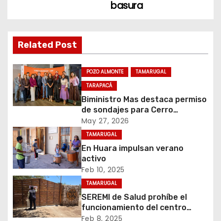
basura
a
c
Related Post
i
ó
POZO ALMONTE
TAMARUGAL
TARAPACÁ
n
Biministro Mas destaca permiso
de sondajes para Cerro
d
Colorado
May 27, 2026
e
TAMARUGAL
En Huara impulsan verano
e
activo
Feb 10, 2025
n
TAMARUGAL
t
SEREMI de Salud prohíbe el
funcionamiento del centro
r
recreativo Tantakuy
Feb 8, 2025