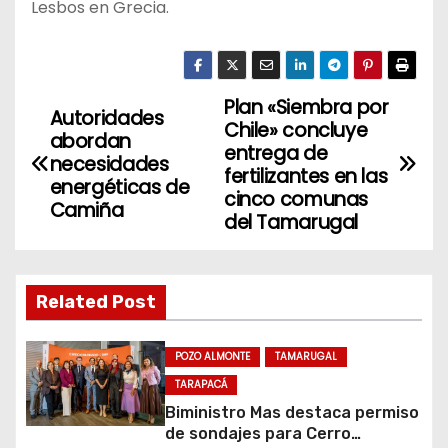
Lesbos en Grecia.
Plan «Siembra por
N
Autoridades
Chile» concluye
abordan
a
entrega de
necesidades
fertilizantes en las
energéticas de
v
cinco comunas
Camiña
del Tamarugal
e
g
Related Post
a
c
POZO ALMONTE
TAMARUGAL
TARAPACÁ
i
Biministro Mas destaca permiso
de sondajes para Cerro