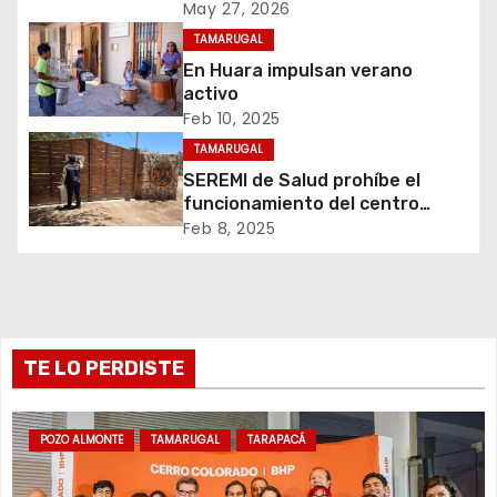
ó
Colorado
May 27, 2026
n
TAMARUGAL
En Huara impulsan verano
d
activo
Feb 10, 2025
e
TAMARUGAL
e
SEREMI de Salud prohíbe el
funcionamiento del centro
n
recreativo Tantakuy
Feb 8, 2025
t
r
TE LO PERDISTE
a
d
POZO ALMONTE
TAMARUGAL
TARAPACÁ
a