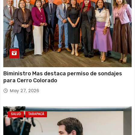
s
Biministro Mas destaca permiso de sondajes
para Cerro Colorado
May 27, 2026
SALUD
TARAPACÁ