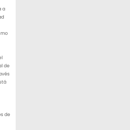
a a
ad
Como
el
al de
ravés
stá
es de