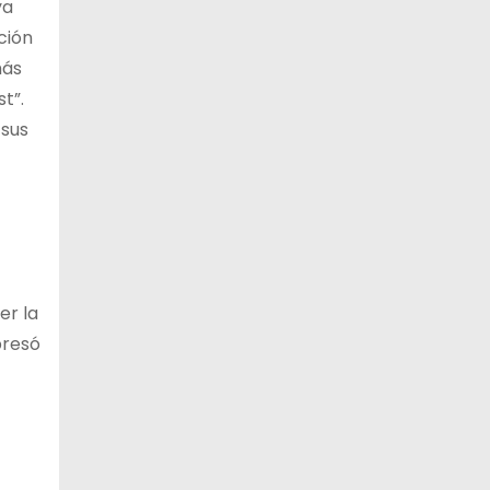
ya
ción
más
t”.
 sus
er la
presó