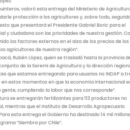
López.
uinteros, valoró esta entrega del Ministerio de Agricultur
darle protección a los agricultores y, sobre todo, segurid
esto que presentará el Presidente Gabriel Boric para el
ial y ciudadana son las prioridades de nuestra gestión. 
o los factores externos en el alza de los precios de los
ños agricultores de nuestra región”.
pacá, Rubén López, quien se trasladó hasta la provincia d
onjunto de la Seremi de Agricultura y la dirección region
antes que estamos entregando para usuarios no INDAP a t
o en estos momentos en que la economía internacional e
 gente, cumpliendo la labor que nos corresponde”.
ltura se entregarán fertilizantes para 113 productores no
, mientras que el Instituto de Desarrollo Agropecuario
. Para esta entrega el Gobierno ha destinado 14 mil millon
ograma “Siembra por Chile”.