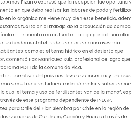
sto Amas Pizarro expresó que la recepción fue oportuna 
omento en que debo realizar las labores de poda y fertiliza
do en lo orgánico me viene muy bien este beneficio, ade
stamos fuerte en el trabajo de la producción de compos
tícola se encuentra en un fuerte trabajo para desarrollar
ual es fundamental el poder contar con una asesoría
bitantes, como es el tema hídrico en el desierto que
or, comentó Paz Manríquez Ruiz, profesional del agro que
rograma PDTI de la comuna de Pica.
tico que el sur del país nos lleva a conocer muy bien sus
omo son el recurso hídrico, radiación solar y saber conoc
 lo cual el tema y uso de fertilizantes van de la mano”, ex
, a través de este programa dependiente de INDAP.
tes para Chile del Plan Siembra por Chile en la región de
n las comunas de Colchane, Camiña y Huara a través de