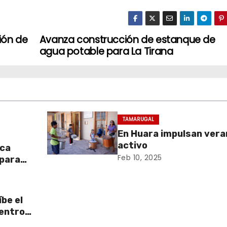
ión de
Avanza construcción de estanque de
agua potable para La Tirana
TAMARUGAL
En Huara impulsan vera
activo
aca
Feb 10, 2025
 para
be el
centro