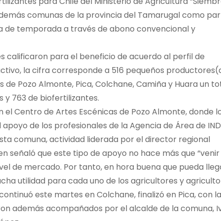
ilizantes para Chile del Ministerio de Agricultura “Siemb
as demás comunas de la provincia del Tamarugal como par
ra de temporada a través de abono convencional y
s calificaron para el beneficio de acuerdo al perfil de
uctivo, la cifra corresponde a 516 pequeños productores(
 de Pozo Almonte, Pica, Colchane, Camiña y Huara un to
 y 763 de biofertilizantes.
 en el Centro de Artes Escénicas de Pozo Almonte, donde l
el apoyo de los profesionales de la Agencia de Área de IN
sta comuna, actividad liderada por el director regional
ien señaló que este tipo de apoyo no hace más que “venir
 nivel de mercado. Por tanto, en hora buena que pueda lleg
ha utilidad para cada uno de los agricultores y agriculto
continuó este martes en Colchane, finalizó en Pica, con l
ieron además acompañados por el alcalde de la comuna, I