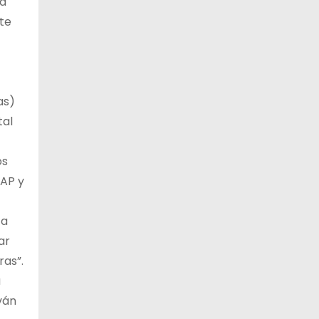
ra
te
as)
tal
os
DAP y
 a
ar
ras”.
a
ván