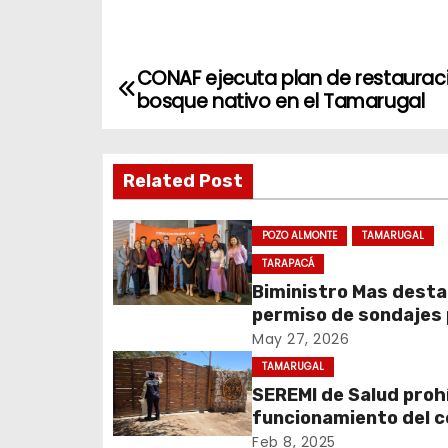
CONAF ejecuta plan de restaurac
N
bosque nativo en el Tamarugal
a
v
Related Post
e
POZO ALMONTE
TAMARUGAL
g
TARAPACÁ
a
Biministro Mas dest
permiso de sondajes
c
Cerro Colorado
May 27, 2026
TAMARUGAL
i
SEREMI de Salud prohí
ó
funcionamiento del 
recreativo Tantakuy
Feb 8, 2025