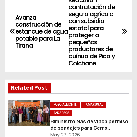
Reactivan
N
contratación de
a
seguro agrícola
Avanza
con subsidio
construcción de
v
estatal para
estanque de agua
proteger a
potable para La
e
pequeños
Tirana
productores de
g
quínua de Pica y
Colchane
a
c
Related Post
i
ó
POZO ALMONTE
TAMARUGAL
TARAPACÁ
n
Biministro Mas destaca permiso
de sondajes para Cerro
d
Colorado
May 27, 2026