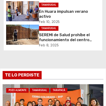
e
TAMARUGAL
En Huara impulsan verano
e
activo
Feb 10, 2025
n
TAMARUGAL
t
SEREMI de Salud prohíbe el
funcionamiento del centro
r
recreativo Tantakuy
Feb 8, 2025
a
d
a
TE LO PERDISTE
s
POZO ALMONTE
TAMARUGAL
TARAPACÁ