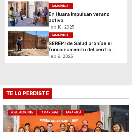
ó
TAMARUGAL
n
En Huara impulsan verano
activo
d
Feb 10, 2025
TAMARUGAL
e
SEREMI de Salud prohíbe el
funcionamiento del centro
e
recreativo Tantakuy
Feb 8, 2025
n
t
r
TE LO PERDISTE
a
d
POZO ALMONTE
TAMARUGAL
TARAPACÁ
a