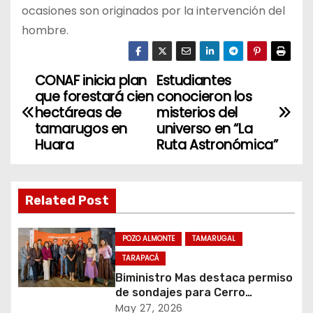
ocasiones son originados por la intervención del
hombre.
CONAF inicia plan
Estudiantes
N
que forestará cien
conocieron los
a
hectáreas de
misterios del
tamarugos en
universo en “La
v
Huara
Ruta Astronómica”
e
g
Related Post
a
POZO ALMONTE
TAMARUGAL
c
TARAPACÁ
Biministro Mas destaca permiso
i
de sondajes para Cerro
Colorado
May 27, 2026