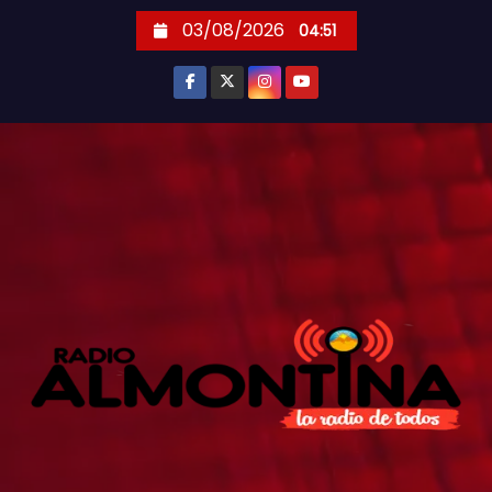
S
03/08/2026
04:51
k
i
p
t
o
c
o
n
t
e
n
t