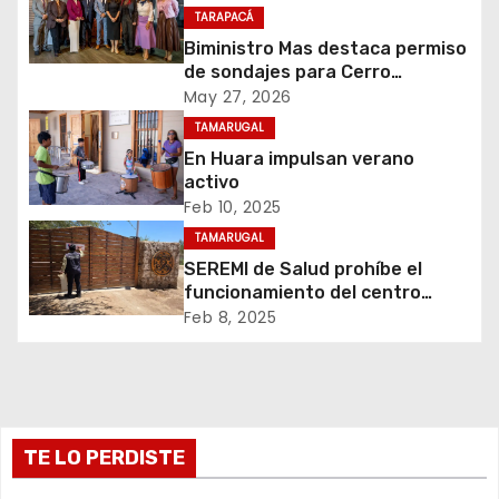
TARAPACÁ
ó
Biministro Mas destaca permiso
de sondajes para Cerro
n
Colorado
May 27, 2026
d
TAMARUGAL
En Huara impulsan verano
e
activo
Feb 10, 2025
e
TAMARUGAL
n
SEREMI de Salud prohíbe el
funcionamiento del centro
t
recreativo Tantakuy
Feb 8, 2025
r
a
d
TE LO PERDISTE