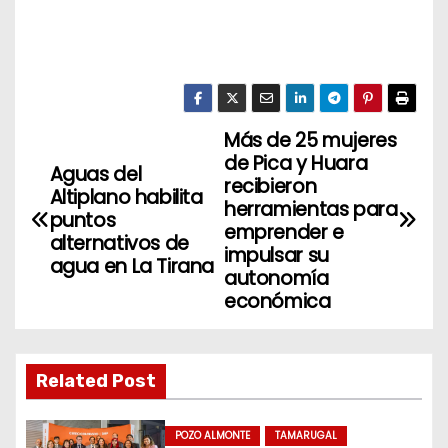
Más de 25 mujeres
N
de Pica y Huara
Aguas del
a
recibieron
Altiplano habilita
herramientas para
puntos
v
emprender e
alternativos de
impulsar su
agua en La Tirana
e
autonomía
económica
g
a
Related Post
c
i
POZO ALMONTE
TAMARUGAL