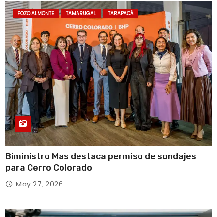
a
POZO ALMONTE
TAMARUGAL
TARAPACÁ
s
Biministro Mas destaca permiso de sondajes
para Cerro Colorado
May 27, 2026