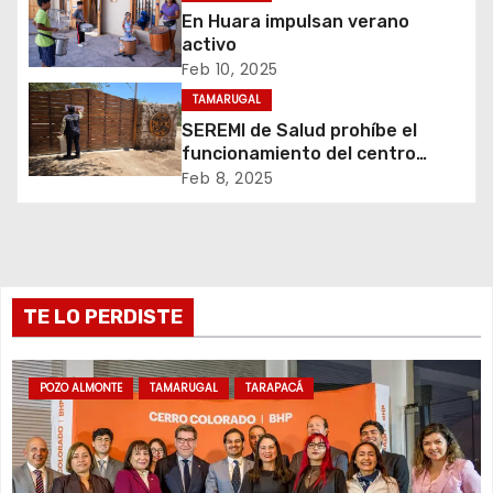
n
En Huara impulsan verano
d
activo
Feb 10, 2025
e
TAMARUGAL
e
SEREMI de Salud prohíbe el
funcionamiento del centro
n
recreativo Tantakuy
Feb 8, 2025
t
r
TE LO PERDISTE
a
d
POZO ALMONTE
TAMARUGAL
TARAPACÁ
a
s