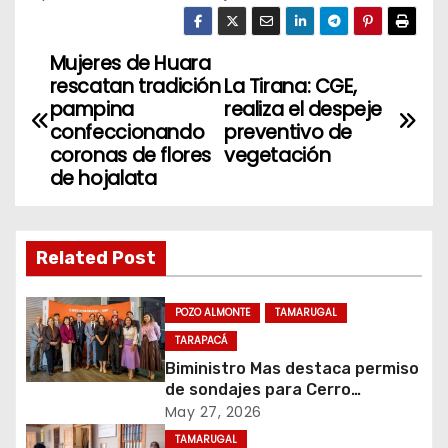
Mujeres de Huara
N
rescatan tradición
La Tirana: CGE,
a
pampina
realiza el despeje
confeccionando
preventivo de
v
coronas de flores
vegetación
de hojalata
e
g
Related Post
a
c
POZO ALMONTE
TAMARUGAL
TARAPACÁ
i
Biministro Mas destaca permiso
de sondajes para Cerro
ó
Colorado
May 27, 2026
TAMARUGAL