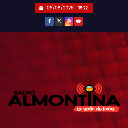
S
06/08/2026
05:22
k
i
p
t
o
c
o
n
t
e
n
t