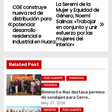
La Seremi de la
N
CGE construye
Mujer y Equidad de
nueva red de
a
Género, Noemí
distribución para
Salinas: «Trabajar
potenciar
v
en conjunto y unir
desarrollo
esfuerzo por las
residencial e
e
mujeres del
industrial en Huara
Interior»
g
a
Related Post
c
i
POZO ALMONTE
TAMARUGAL
TARAPACÁ
ó
Biministro Mas destaca permiso
de sondajes para Cerro
n
Colorado
May 27, 2026
d
DEPORTES
POZO ALMONTE