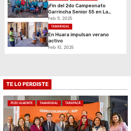
¡Fin del 2do Campeonato
e
Garrincha Senior 55 en La
Tirana!
Feb 11, 2025
e
TAMARUGAL
n
En Huara impulsan verano
activo
t
Feb 10, 2025
r
a
d
TE LO PERDISTE
a
POZO ALMONTE
TAMARUGAL
TARAPACÁ
s