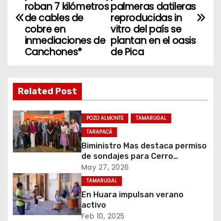
a
roban 7 kilómetros
palmeras datileras
de cables de
reproducidas in
v
cobre en
vitro del país se
inmediaciones de
plantan en el oasis
e
Canchones*
de Pica
g
a
Related Post
c
POZO ALMONTE
TAMARUGAL
i
TARAPACÁ
Biministro Mas destaca permiso
ó
de sondajes para Cerro
Colorado
May 27, 2026
n
TAMARUGAL
d
En Huara impulsan verano
activo
e
Feb 10, 2025