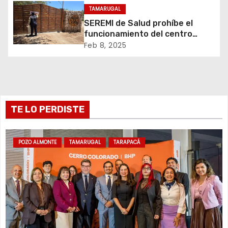
TAMARUGAL
e
SEREMI de Salud prohíbe el
n
funcionamiento del centro
recreativo Tantakuy
Feb 8, 2025
t
r
a
TE LO PERDISTE
d
a
POZO ALMONTE
TAMARUGAL
TARAPACÁ
s