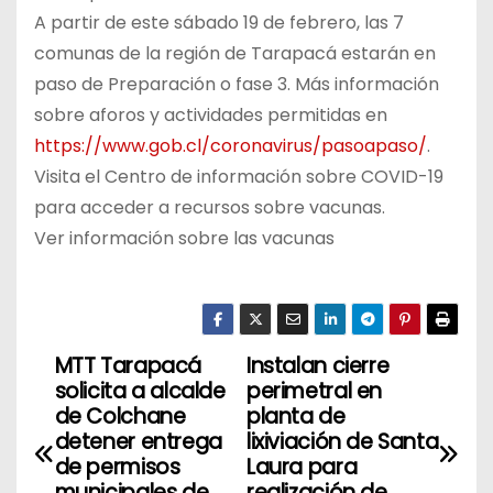
A partir de este sábado 19 de febrero, las 7
comunas de la región de Tarapacá estarán en
paso de Preparación o fase 3. Más información
sobre aforos y actividades permitidas en
https://www.gob.cl/coronavirus/pasoapaso/
.
Visita el Centro de información sobre COVID-19
para acceder a recursos sobre vacunas.
Ver información sobre las vacunas
MTT Tarapacá
Instalan cierre
N
solicita a alcalde
perimetral en
a
de Colchane
planta de
detener entrega
lixiviación de Santa
v
de permisos
Laura para
municipales de
realización de