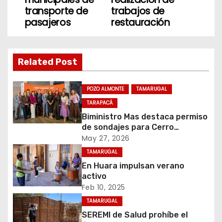
e
transporte de
trabajos de
pasajeros
restauración
g
a
Related Post
c
i
POZO ALMONTE
TAMARUGAL
TARAPACÁ
ó
Biministro Mas destaca permiso
de sondajes para Cerro
n
Colorado
May 27, 2026
d
TAMARUGAL
En Huara impulsan verano
e
activo
Feb 10, 2025
e
TAMARUGAL
n
SEREMI de Salud prohíbe el