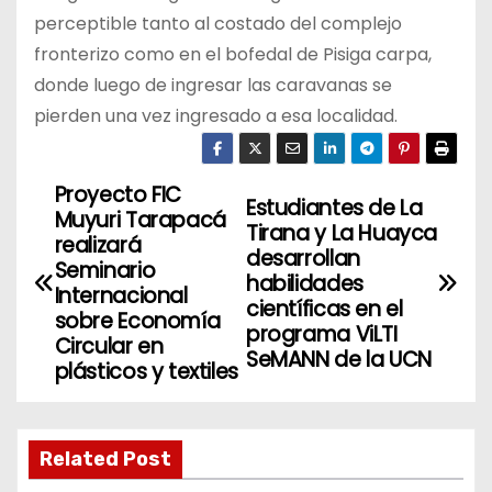
perceptible tanto al costado del complejo
fronterizo como en el bofedal de Pisiga carpa,
donde luego de ingresar las caravanas se
pierden una vez ingresado a esa localidad.
Proyecto FIC
N
Estudiantes de La
Muyuri Tarapacá
Tirana y La Huayca
a
realizará
desarrollan
Seminario
habilidades
v
Internacional
científicas en el
sobre Economía
programa ViLTI
e
Circular en
SeMANN de la UCN
plásticos y textiles
g
a
Related Post
c