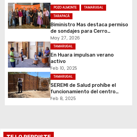
i
POZO ALMONTE
TAMARUGAL
TARAPACÁ
ó
Biministro Mas destaca permiso
de sondajes para Cerro
n
Colorado
May 27, 2026
d
TAMARUGAL
En Huara impulsan verano
e
activo
Feb 10, 2025
e
TAMARUGAL
n
SEREMI de Salud prohíbe el
funcionamiento del centro
t
recreativo Tantakuy
Feb 8, 2025
r
a