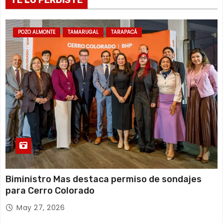
d
TE LO PERDISTE
a
POZO ALMONTE
TAMARUGAL
TARAPACÁ
s
Biministro Mas destaca permiso de sondajes
para Cerro Colorado
May 27, 2026