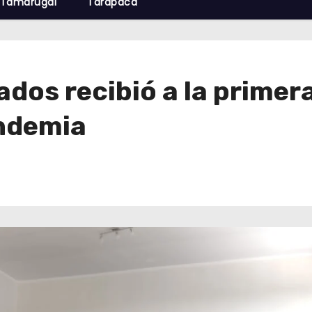
Tamarugal
Tarapacá
ados recibió a la primer
andemia