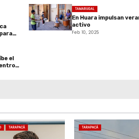
TAMARUGAL
En Huara impulsan vera
activo
aca
Feb 10, 2025
 para
be el
centro
D
TARAPACÁ
TARAPACÁ