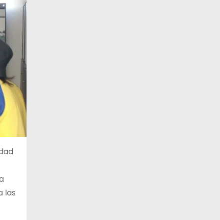
idad
la
 las