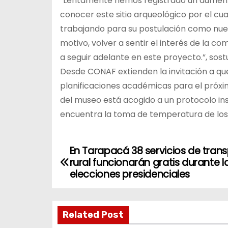
“Lentamente hemos registrado un aumento 
conocer este sitio arqueológico por el cu
trabajando para su postulación como nue
motivo, volver a sentir el interés de la c
a seguir adelante en este proyecto.”, sos
Desde CONAF extienden la invitación a que
planificaciones académicas para el próxi
del museo está acogido a un protocolo ins
encuentra la toma de temperatura de los v
En Tarapacá 38 servicios de tran
N
rural funcionarán gratis durante l
a
elecciones presidenciales
v
Related Post
e