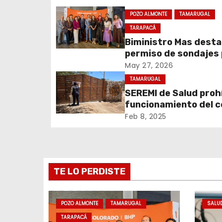
g
POZO ALMONTE
TAMARUGAL
a
TARAPACÁ
Biministro Mas dest
c
permiso de sondajes
Cerro Colorado
May 27, 2026
i
TAMARUGAL
ó
SEREMI de Salud prohí
funcionamiento del 
n
recreativo Tantakuy
Feb 8, 2025
d
e
TE LO PERDISTE
e
n
POZO ALMONTE
TAMARUGAL
SALU
t
TARAPACÁ