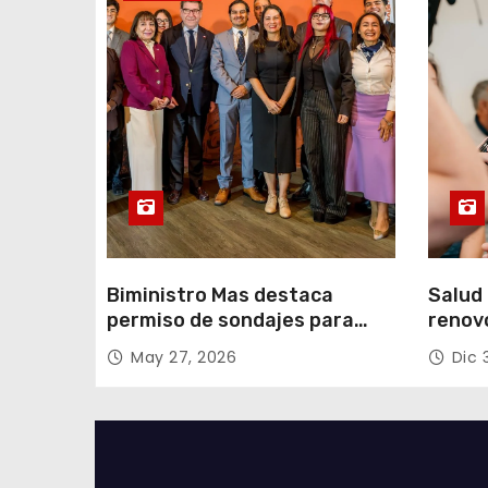
r
a
d
a
s
Biministro Mas destaca
Salud 
permiso de sondajes para
renov
Cerro Colorado
con fo
May 27, 2026
Dic 
Tarap