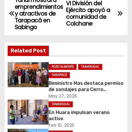
Yuhui mostrará
N
VI División del
emprendimientos
Ejército apoyó a
a
y atractivos de
comunidad de
Tarapacá en
Colchane
v
Sabingo
e
g
Related Post
a
POZO ALMONTE
TAMARUGAL
c
TARAPACÁ
Biministro Mas destaca permiso
i
de sondajes para Cerro
Colorado
May 27, 2026
ó
TAMARUGAL
n
En Huara impulsan verano
activo
d
Feb 10, 2025