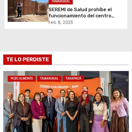
TAMARUGAL
e
SEREMI de Salud prohíbe el
funcionamiento del centro
e
recreativo Tantakuy
Feb 8, 2025
n
t
r
TE LO PERDISTE
a
d
POZO ALMONTE
TAMARUGAL
TARAPACÁ
a
s