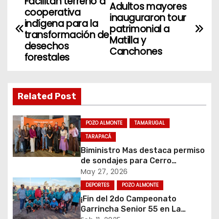
Facilitan terreno a
N
Adultos mayores
cooperativa
inauguraron tour
a
indígena para la
patrimonial a
transformación de
Matilla y
v
desechos
Canchones
forestales
e
g
Related Post
a
c
POZO ALMONTE
TAMARUGAL
TARAPACÁ
i
Biministro Mas destaca permiso
de sondajes para Cerro
ó
Colorado
May 27, 2026
n
DEPORTES
POZO ALMONTE
¡Fin del 2do Campeonato
d
Garrincha Senior 55 en La