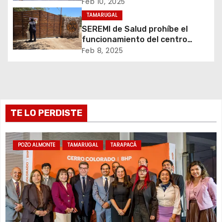
Feb 10, 2025
e
TAMARUGAL
e
SEREMI de Salud prohíbe el
funcionamiento del centro
n
recreativo Tantakuy
Feb 8, 2025
t
r
TE LO PERDISTE
a
d
POZO ALMONTE
TAMARUGAL
TARAPACÁ
a
s