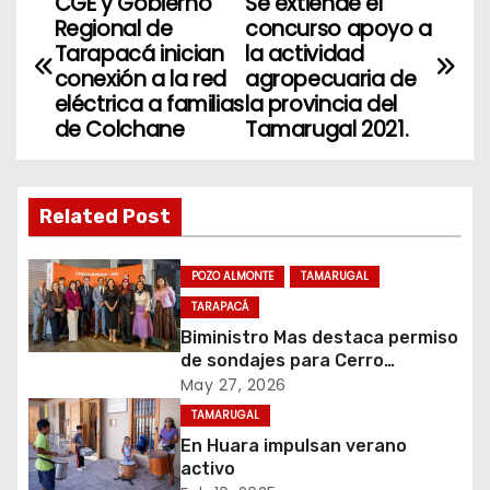
CGE y Gobierno
Se extiende el
N
Regional de
concurso apoyo a
a
Tarapacá inician
la actividad
conexión a la red
agropecuaria de
v
eléctrica a familias
la provincia del
de Colchane
Tamarugal 2021.
e
g
Related Post
a
c
POZO ALMONTE
TAMARUGAL
TARAPACÁ
i
Biministro Mas destaca permiso
de sondajes para Cerro
ó
Colorado
May 27, 2026
n
TAMARUGAL
En Huara impulsan verano
d
activo