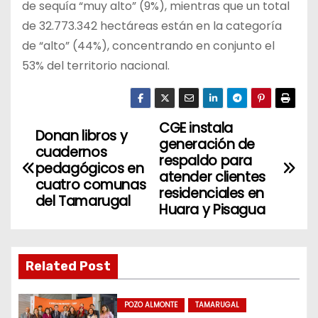
de sequía “muy alto” (9%), mientras que un total
de 32.773.342 hectáreas están en la categoría
de “alto” (44%), concentrando en conjunto el
53% del territorio nacional.
CGE instala
N
Donan libros y
generación de
cuadernos
a
respaldo para
pedagógicos en
atender clientes
cuatro comunas
v
residenciales en
del Tamarugal
Huara y Pisagua
e
g
Related Post
a
c
POZO ALMONTE
TAMARUGAL