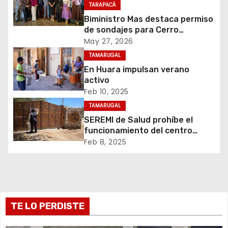
TARAPACÁ
i
Biministro Mas destaca permiso
de sondajes para Cerro
ó
Colorado
May 27, 2026
n
TAMARUGAL
En Huara impulsan verano
d
activo
Feb 10, 2025
e
TAMARUGAL
e
SEREMI de Salud prohíbe el
funcionamiento del centro
n
recreativo Tantakuy
Feb 8, 2025
t
r
TE LO PERDISTE
a