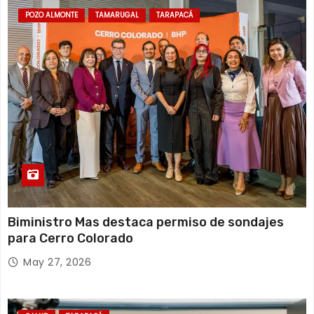
d
POZO ALMONTE
TAMARUGAL
TARAPACÁ
a
s
Biministro Mas destaca permiso de sondajes
para Cerro Colorado
May 27, 2026