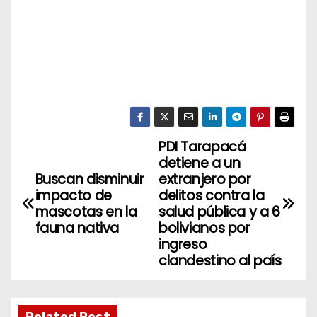
PDI Tarapacá
N
detiene a un
a
Buscan disminuir
extranjero por
impacto de
delitos contra la
v
mascotas en la
salud pública y a 6
fauna nativa
bolivianos por
e
ingreso
clandestino al país
g
a