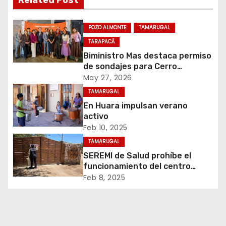
Related Post
c
i
POZO ALMONTE
TAMARUGAL
TARAPACÁ
ó
Biministro Mas destaca permiso
de sondajes para Cerro
n
Colorado
May 27, 2026
d
TAMARUGAL
En Huara impulsan verano
e
activo
Feb 10, 2025
e
TAMARUGAL
n
SEREMI de Salud prohíbe el
funcionamiento del centro
t
recreativo Tantakuy
Feb 8, 2025
r
a