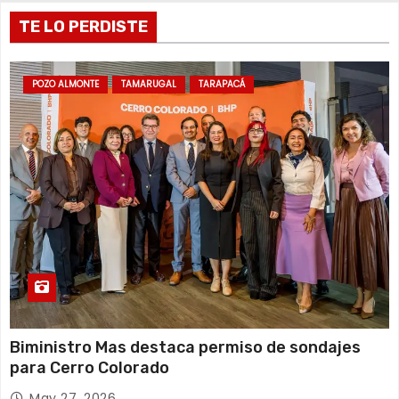
d
TE LO PERDISTE
a
POZO ALMONTE
TAMARUGAL
TARAPACÁ
s
Biministro Mas destaca permiso de sondajes
para Cerro Colorado
May 27, 2026